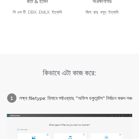
বার্তা & ইমেল
সংরক্ষাণাগার
পি এস টি, DBX, EMLX, ইত্যাদি
জিপ, রার, বসুন, ইত্যাদি
কিভাবে এটা কাজ করে:
1
লক্ষ্য filetype: হিসাবে সফ্টওয়্যার, "অফিস ডকুমেন্টস" নির্বাচন করুন লঞ্চ