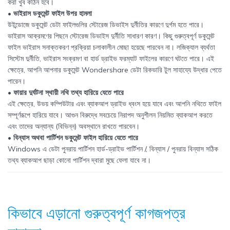
করা খুব কঠিন হবে।
• ভাইরাস ডকুমেন্ট ফাইল উপর হামলা
উইন্ডোজে ডকুমেন্ট ডেটা ফাইলগুলির স্টোরেজ ডিভাইস দুর্নীতির কারণে দুর্গম হতে পারে।
ভাইরাস আক্রমণের পিছনে স্টোরেজ ডিভাইস দুর্নীতি সাধারণ কারণ। কিছু গুরুত্বপূর্ণ ডকুমেন্ট
ফাইল ভাইরাস সনাক্তকরণ প্রক্রিয়া চলাকালীন মোছা হয়েছে পারবেন না। লজিক্যাল ব্যর্থতা
সিস্টেম দুর্নীতি, ভাইরাস সংক্রমণ বা হার্ড ড্রাইভ ফরম্যাট ফাইলের কারণে ঘটতে পারে। এই
ক্ষেত্রে, আপনি আপনার ডকুমেন্ট Wondershare ডেটা রিকভারি টুল সাহায্যে উদ্ধার পেতে
পারেন।
• ফায়ার দুর্ঘটনা স্থায়ী নথি তথ্য হারিয়ে যেতে পারে
এই ক্ষেত্রে, উভয় কম্পিউটার এবং ব্যাকআপ ড্রাইভ ধ্বংস হয়ে যাবে এবং আপনি নথিতে ফাইল
সম্পূর্ণরূপে হারিয়ে যাবে। আগুন বিরুদ্ধে সবচেয়ে নিরাপদ অনুশীলন নিয়মিত ব্যাকআপ করতে
এবং তাদের অন্যান্য (বিভিন্ন) অবস্থানে রাখতে পারবেন।
• বিন্যাস অথবা পার্টিশন ডকুমেন্ট ফাইল হারিয়ে যেতে পারে
Windows এ ডেটা পুনরায় পার্টিশন হার্ড-ড্রাইভ পার্টিশন /, বিন্যাস / পুনরায় বিন্যাস সঠিক
তথ্য ব্যাকআপ ছাড়া কোনো পার্টিশন দ্বারা মুছে ফেলা যাবে না।
কিভাবে
এড়ানো
গুরুত্বপূর্ণ কাগজপত্র