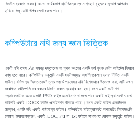
সিস্টেম ব্যবহার করুন। আরো কার্যকলাপ হার্ডডিস্কে স্থান গ্রহণ, বৃহত্তর সুযোগ আপনার
হারিয়ে কিছু ডেটা উপর লেখা যেতে পারে।
কম্পিউটারে নথি জন্য জ্ঞান ভিত্তিক
একটি নথি তথ্য .An সমগ্র দস্তাবেজ বা পৃথক অংশের একটি ফর্ম পৃথক ডেটা আইটেম হিসাবে
গণ্য হতে পারে। কম্পিউটার ডকুমেন্ট একটি সফটওয়্যার অ্যাপ্লিকেশান দ্বারা নির্মিত একটি
ফাইল। যদিও শব্দ "দস্তাবেজ" মূলত ওয়ার্ড প্রসেসর নথি বিশেষভাবে উল্লেখ করা, এটি এখন
সংরক্ষিত ফাইলগুলি সব ধরনের নির্দেশ করতে ব্যবহার করা হয়। যখন একটি ফটোশপ
দস্তাবেজটিতে এমন একটি .PSD ফাইল এক্সটেনশন থাকতে পারে একটি মাইক্রোসফট ওয়ার্ড
ফাইলটি একটি .DOCX ফাইল এক্সটেনশন থাকতে পারে,। যখন একটি ফাইল এক্সটেনশন
উল্লেখ, একটি নথি একটি পাঠযোগ্য ফাইল। কম্পিউটার মাইক্রোসফট অপারেটিং সিস্টেমগুলি
চলমান, উদাহরণস্বরূপ, একটি .DOC, .rtf বা .txt ফাইলে সাধারণত দোকান ডকুমেন্ট ফাইল।