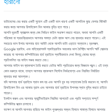
হারানো
ডাটাবেসের বের করার একটি সুযোগ এটি একটি ভাল ধারণা একটি আপতিক মুছে ফেলার মিটমাট
করার জন্য আপনার রিসাইকেল বিন আকার বৃদ্ধি হতে পারে।
আপনি দূরবর্তী অ্যাক্সেস জন্য মেঘ নির্বাচন ফাইল সংরক্ষণ করতে পারেন, অথবা আপনি একটি
পরিষেবা যা স্বয়ংক্রিয়ভাবে আপনার সমস্ত ডেটা ব্যাক আপ নেয় ব্যবহার করতে পারেন। এই
সবচেয়ে ভাল উপায় আপনার হাত আউট থেকে আপনি ডাটা এড়াতে অন্যতম। ড্রপবক্স,
Google ড্রাইভ, এবং মাইক্রোসফট স্কাইড্রাইভ অহংকার ভাল বৈশিষ্ট্য আপনি স্মার্ট ফোল্ডার
করেছে যা আপনার কম্পিউটারের হার্ড ড্রাইভে স্থানীয়ভাবে দেখা কিন্তু মেঘের মধ্যে
প্রতিফলিত হয় ফাইল সঞ্চয় করতে দেয়।
আপনার ফাইল ঘন ব্যাকআপ তৈরি করতে ডেটার ক্ষতি প্রতিরোধ জন্য বিজ্ঞতম পছন্দ। এই তথ্য
কোন গুরুত্ব থাকে, তাহলে আপনার ব্যাকআপ সিস্টেম নির্ভরযোগ্য এবং নিয়মিত নির্ধারিত
ব্যবহার করা আবশ্যক।
যদি আপনার হার্ড ড্রাইভে স্থান কম হয় এবং আপনি খুব বড় দস্তাবেজ তৈরি করবেন না, আপনি
রিসাইকেল বিন এর আকার হ্রাস এবং আপনার হার্ড ড্রাইভে উপলব্ধ স্থান বৃদ্ধি করতে চাইতে
পারেন।
ইনস্টল করুন এবং আপনার অ্যান্টিভাইরাস নিয়মিত আপডেট এবং প্রতি সপ্তাহে সম্পূর্ণ
কম্পিউটার স্ক্যান চালানো।
যতক্ষণ না আপনি আপনার হারিয়ে সব ফাইল পুনরুদ্ধার সম্ভব হিসাবে সামান্য হিসাবে আপনার