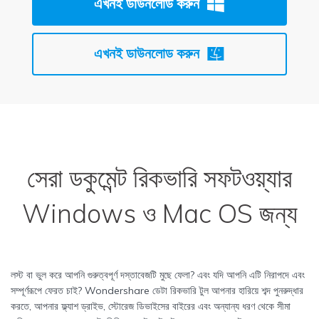
এখনই ডাউনলোড করুন
এখনই ডাউনলোড করুন
সেরা
ডকুমেন্ট রিকভারি সফটওয়্যার
Windows ও Mac OS জন্য
লস্ট বা ভুল করে আপনি গুরুত্বপূর্ণ দস্তাবেজটি মুছে ফেলা? এবং যদি আপনি এটি নিরাপদে এবং
সম্পূর্ণরূপে ফেরত চাই? Wondershare ডেটা রিকভারি টুল আপনার হারিয়ে শব্দ পুনরুদ্ধার
করতে, আপনার ফ্ল্যাশ ড্রাইভ, স্টোরেজ ডিভাইসের বাইরের এবং অন্যান্য ধরণ থেকে সীমা