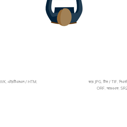
CWK, এইচটিএমএল / HTM,
করে JPG, টিফ / TIF, পিএন
ORF, আরএএফ, SR2,