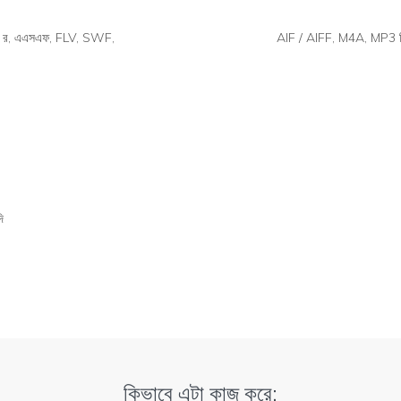
র, এএসএফ, FLV, SWF,
AIF / AIFF, M4A, MP3 ট
ি
কিভাবে এটা কাজ করে: