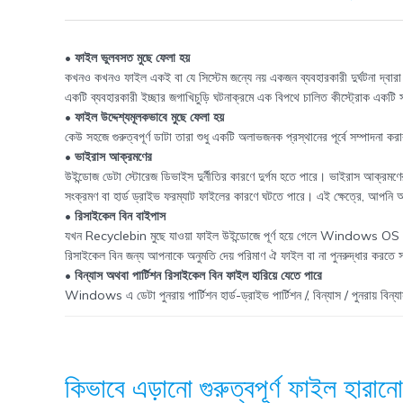
• ফাইল ভুলবসত মুছে ফেলা হয়
কখনও কখনও ফাইল একই বা যে সিস্টেম জন্যে নয় একজন ব্যবহারকারী দুর্ঘটনা দ্বারা
একটি ব্যবহারকারী ইচ্ছার জগাখিচুড়ি ঘটনাক্রমে এক বিপথে চালিত কীস্ট্রোক একটি সম
• ফাইল উদ্দেশ্যমূলকভাবে মুছে ফেলা হয়
কেউ সহজে গুরুত্বপূর্ণ ডাটা তারা শুধু একটি অলাভজনক প্রস্থানের পূর্বে সম্পাদনা
• ভাইরাস আক্রমণের
উইন্ডোজ ডেটা স্টোরেজ ডিভাইস দুর্নীতির কারণে দুর্গম হতে পারে। ভাইরাস আক্রমণের প
সংক্রমণ বা হার্ড ড্রাইভ ফরম্যাট ফাইলের কারণে ঘটতে পারে। এই ক্ষেত্রে, আপ
• রিসাইকেল বিন বাইপাস
যখন Recyclebin মুছে যাওয়া ফাইল উইন্ডোজে পূর্ণ হয়ে গেলে Windows OS এর স্ব
রিসাইকেল বিন জন্য আপনাকে অনুমতি দেয় পরিমাণ ঐ ফাইল বা না পুনরুদ্ধার করতে সক্
• বিন্যাস অথবা পার্টিশন রিসাইকেল বিন ফাইল হারিয়ে যেতে পারে
Windows এ ডেটা পুনরায় পার্টিশন হার্ড-ড্রাইভ পার্টিশন /, বিন্যাস / পুনরায় বিন্
কিভাবে
এড়ানো
গুরুত্বপূর্ণ ফাইল হারান