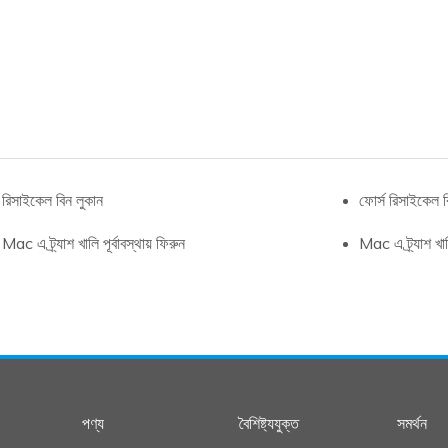
রিসাইকেল বিন লুকান
ফোর্স রিসাইকেল ব
Mac এ ট্র্যাশ খালি পূর্বাবস্থায় ফিরুন
Mac এ ট্র্যাশ খা
পণ্য
বৈশিষ্ট্যযুক্ত
সমর্থন