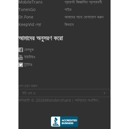
MobileTrans
প্রায়শই জিজ্ঞাসিত প্রশ্নাবলী
TunesGo
গাইড
Dr.Fone
আমাদের সাথে যোগাযোগ করুন
KeepVid প্রো
কিভাবে
আমাদের অনুসরণ করো
ফেসবুক
ইউটিউব
টুইটার
দেশ চয়ন করুন
ইউ এস এ
কপিরাইট ©
2026Wondershare। সর্বস্বত্ব সংরক্ষিত.
Wondershare
। সর্বস্বত্ব সংরক্ষিত.
ডেটা পুনরুদ্ধার সম্পর্কে
|
গোপনীয়তা এবং শর্তাদি