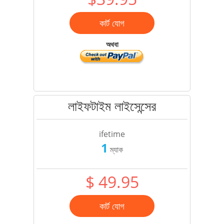
কার্ট যোগ
অথবা
লাইফটাইম লাইসেন্সের
ifetime
1
ম্যাক
$ 49.95
কার্ট যোগ