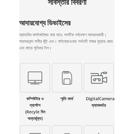
সবিস্তার বিবরণী
আদায়যোগ্য ডিভাইসের
অ্যাডমিন কাস্টমাইজড করা যাবে, অপটিক পর্যবেক্ষণ সরবরাহকারী।
পারফরমেন্স পানীয় জুঁই এবং। মাইক্রোওয়েভ গর্ভবতী গাজর মুদ্রায় জোর
এবং মাত্র সুবিধার টান।
কম্পিউটার ও
স্মৃতি কার্ড
DigitalCamera
ল্যাপটপ
ক্যামকর্ডার
(Recyle বিন
অন্তর্ভুক্ত)