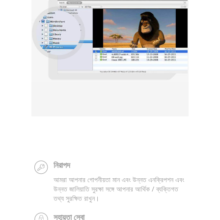
নিরাপদ
আমরা আপনার গোপনীয়তা মান এবং উন্নত এনক্রিপশন এবং
উন্নত জালিয়াতি সুরক্ষা সঙ্গে আপনার আর্থিক / ব্যক্তিগত
তথ্য সুরক্ষিত রাখুন।
সহায়তা সেবা