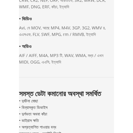
CRW, CR2, NEF, ORF, আরএএফ, SR2, MRW, DCR,
WMF, DNG, ERF, কাঁচা, ইত্যাদি
• ভিডিও
Avi, যে MOV, আছে MP4, M4V, 3GP, 3G2, WMV র,
এএসএফ, FLV, SWF, MPG, rm / RMVB, ইত্যাদি
• অডিও
AIF / AIFF, M4A, MP3 টি, WAV, WMA, মধ্য / এখন
MIDI, OGG, এএসি, ইত্যাদি
সমস্ত ডেটা কমানোর অবস্থা সমর্থিত
• দুর্ঘটনা মোছা
• বিন্যাসকৃত ডিভাইস
• দুর্লভতা অথবা কাঁচা
• ভাইরাস ক্ষতি
• অপ্রত্যাশিত পাওয়ার বন্ধ