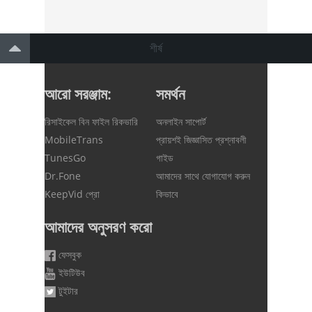
শীর্ষ
আরো সরঞ্জাম:
সমর্থন
রিসাইকেল বিন ফাইল রিকভারি
অনলাইন সাপোর্ট
MobileTrans
প্রায়শই জিজ্ঞাসিত প্রশ্নাবলী
TunesGo
গাইড
Dr.Fone
আমাদের সাথে যোগাযোগ করুন
KeepVid প্রো
কিভাবে
আমাদের অনুসরণ করো
ফেসবুক
ইউটিউব
টুইটার