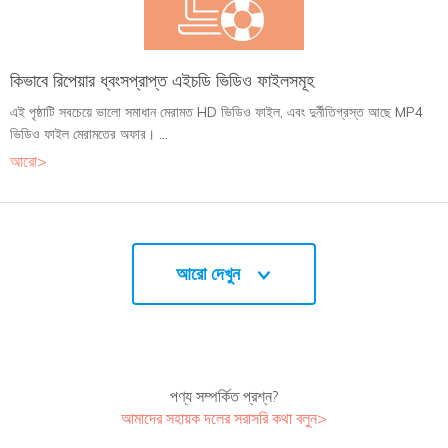
কিভাবে রিপেয়ার ধ্বংসপ্রাপ্ত এইচডি ভিডিও ফাইলসমূহ
এই পৃষ্ঠাটি সবচেয়ে ভালো সমাধান মেরামত HD ভিডিও ফাইল, এবং দুর্নীতিগ্রস্ত আছে MP4
ভিডিও ফাইল মেরামতের অফার। ...
আরো>
আরো দেখুন
পণ্য সম্পর্কিত প্রশ্ন?
আমাদের সহায়ক দলের সরাসরি কথা বলুন>