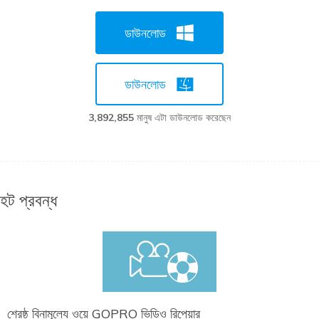
ডাউনলোড
ডাউনলোড
3,892,855
মানুষ এটা ডাউনলোড করেছেন
হট প্রবন্ধ
শ্রেষ্ঠ বিনামূল্যে ওয়ে GOPRO ভিডিও রিপেয়ার