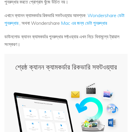
পুনরুদ্ধার করতে প্রোগ্রাম খুঁজে উচিত নয়।
এখানে ক্যানন ক্যামকর্ডার রিকভারি সফটওয়্যার আবশ্যক:
Wondershare ডেটা
পুনরুদ্ধার
, অথবা Wondershare
Mac এর জন্য ডেটা পুনরুদ্ধার
ডাউনলোড ক্যানন ক্যামকর্ডার পুনরুদ্ধার সফ্টওয়্যার এখন নিচে বিনামূল্যে ট্রায়াল
সংস্করণ।
শ্রেষ্ঠ ক্যানন ক্যামকর্ডার রিকভারি সফটওয়্যার