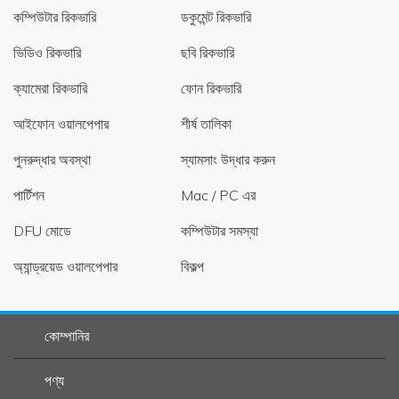
কম্পিউটার রিকভারি
ডকুমেন্ট রিকভারি
ভিডিও রিকভারি
ছবি রিকভারি
ক্যামেরা রিকভারি
ফোন রিকভারি
আইফোন ওয়ালপেপার
শীর্ষ তালিকা
পুনরুদ্ধার অবস্থা
স্যামসাং উদ্ধার করুন
পার্টিশন
Mac / PC এর
DFU মোডে
কম্পিউটার সমস্যা
অ্যান্ড্রয়েড ওয়ালপেপার
বিকল্প
কোম্পানির
পণ্য