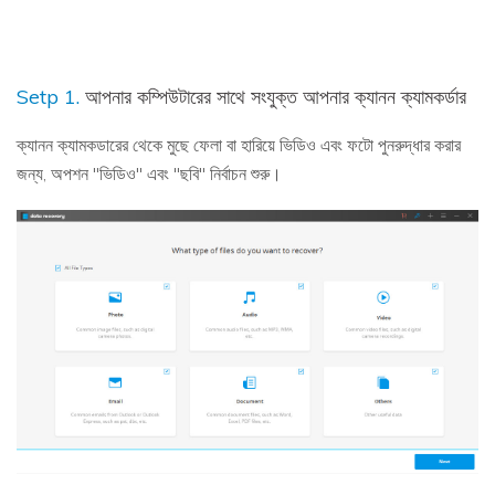
Setp 1.
আপনার কম্পিউটারের সাথে সংযুক্ত আপনার ক্যানন ক্যামকর্ডার
ক্যানন ক্যামকডারের থেকে মুছে ফেলা বা হারিয়ে ভিডিও এবং ফটো পুনরুদ্ধার করার
জন্য, অপশন "ভিডিও" এবং "ছবি" নির্বাচন শুরু।