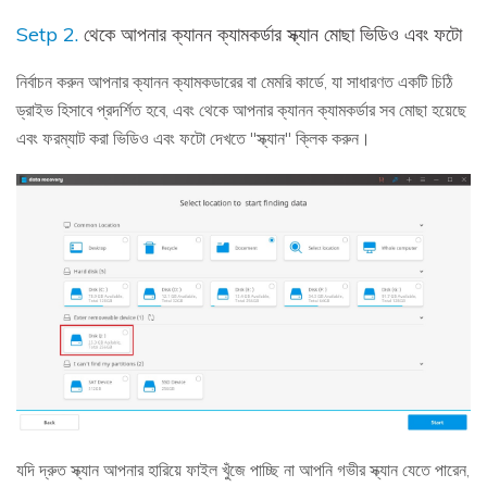
Setp 2.
থেকে আপনার ক্যানন ক্যামকর্ডার স্ক্যান মোছা ভিডিও এবং ফটো
নির্বাচন করুন আপনার ক্যানন ক্যামকডারের বা মেমরি কার্ডে, যা সাধারণত একটি চিঠি
ড্রাইভ হিসাবে প্রদর্শিত হবে, এবং থেকে আপনার ক্যানন ক্যামকর্ডার সব মোছা হয়েছে
এবং ফরম্যাট করা ভিডিও এবং ফটো দেখতে "স্ক্যান" ক্লিক করুন।
যদি দ্রুত স্ক্যান আপনার হারিয়ে ফাইল খুঁজে পাচ্ছি না আপনি গভীর স্ক্যান যেতে পারেন,