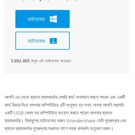
ডাউনলোড
ডাউনলোড
3,892,855
মানুষ এটা ডাউনলোড করেছেন
আপনি এর থেকে ক্যানন ক্যামকর্ডার মেমরি কার্ড অপসারণ করতে পারেন এবং একটি
কার্ড রিডার দিয়ে আপনার কম্পিউটারে এটি সংযুক্ত হন তখন, অথবা আপনি সরাসরি
একটি USB কেবল সহ কম্পিউটারে সংযোগ করতে পারেন আপনার ক্যানন
ক্যামকর্ডার। বিনামূল্যে ডাউনলোড করুন Wondershare ডেটা পুনরুদ্ধার এবং
ক্যানন ক্যামকর্ডার পুনরুদ্ধার সঞ্চালন পাশে সহজ ধাপগুলি অনুসরণ করুন।