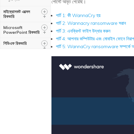
পোস্টে আবৃত পেয়েছি।
+
মাইক্রোসফট এক্সেল
পার্ট 1: কী WannaCry হয়
+
রিকভারি
পার্ট 2: Wannacry ransomware সরান
+
Microsoft
পার্ট 3: এনক্রিপ্ট ফাইল উদ্ধার করুন
+
PowerPoint রিকভারি
পার্ট 4: আপনার কম্পিউটার এবং মোবাইল ফোনে নিরাপত
+
পিডিএফ রিকভারি
পার্ট 5: WannaCry ransomware সম্পর্কে 
+