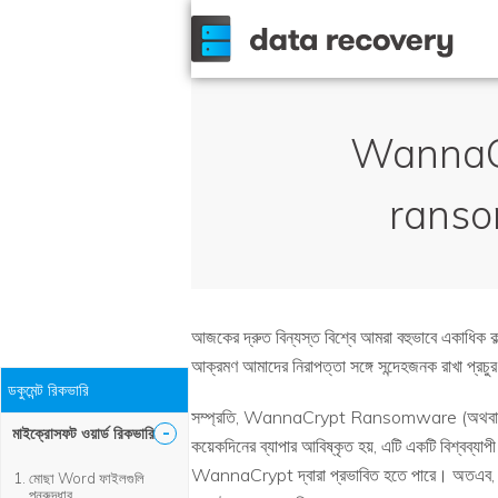
WannaCry
ransom
আজকের দ্রুত বিন্যস্ত বিশ্বে আমরা বহুভাবে একাধিক ক
আক্রমণ আমাদের নিরাপত্তা সঙ্গে সন্দেহজনক রাখা প্রচু
ডকুমেন্ট রিকভারি
সম্প্রতি, WannaCrypt Ransomware (অথবা Wanna
-
মাইক্রোসফট ওয়ার্ড রিকভারি
কয়েকদিনের ব্যাপার আবিষ্কৃত হয়, এটি একটি বিশ্বব্যা
WannaCrypt দ্বারা প্রভাবিত হতে পারে। অতএব, এট
মোছা Word ফাইলগুলি
পুনরুদ্ধার