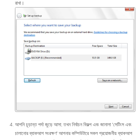
রাখা।
আপনি চূড়ান্ত পর্দা জুড়ে আসা, তখন নির্বাচন বিকল্প এবং জানালা 'সেটিংস এবং
চালানোর ব্যাকআপ সংরক্ষণ' আপনার কম্পিউটারে সকল প্রয়োজনীয় ব্যাকআপ