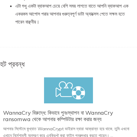
এটা শুধু একটা ব্যাকআপ চেয়ে বেশি সময় লাগতে যাতে আপনি ব্যাকআপ এক
একরকম আপোস পরার আপনার গুরুত্বপূর্ণ ডাটা অ্যাক্সেস পেতে সক্ষম হতে
পারেন বাঞ্ছনীয়।
হট প্রবন্ধ
WannaCry বিরুদ্ধে: কিভাবে পুনঃস্থাপন বা WannaCry
ransomwa থেকে আপনার কম্পিউটার রক্ষা করার জন্য
আপনার সিস্টেমে কুখ্যাত WannaCrypt ভাইরাস দ্বারা আক্রান্ত হয়ে থাকে, তুমি এখনো
এখানে নির্দেশাবলী অনুসরণ করে এনক্রিপ্ট করা ফাইল পুনরুদ্ধার করতে পারেন। ...