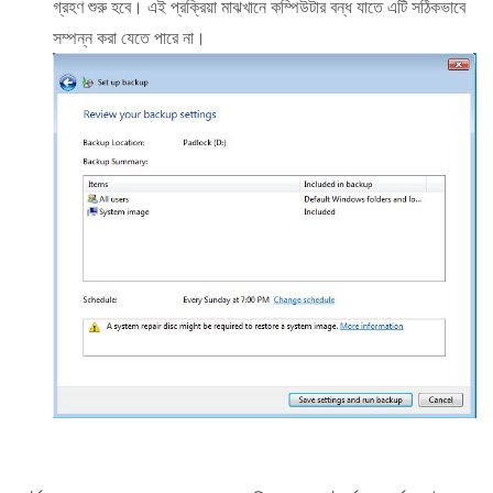
গ্রহণ শুরু হবে। এই প্রক্রিয়া মাঝখানে কম্পিউটার বন্ধ যাতে এটি সঠিকভাবে
সম্পন্ন করা যেতে পারে না।