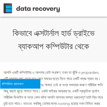
কিভাবে এক্সটার্নাল হার্ড ড্রাইভে
ব্যাকআপ কম্পিউটার থেকে
আপনি একটি কম্পিউটার এ আপনার ডেটা সংরক্ষণ, তখন তা ঝুঁকি ও jeopardies
এটি আপনার কাছ থেকে দূরে কোন সময়ের মধ্যে নিতে পারে একটি নম্বর প্রবন হয়।
কম্পিউটার ব্যাকআপ
আপনার কম্পিউটারে একটি পতনের, ক্ষমতা ঢেউ বা অন্য সমস্যার কারণে শারীরিক ক্ষতি
কিছু বাছাই জুড়ে লাগতে পারে। একটা সাইবার আক্রমণের, একটি প্রাকৃতিক দুর্যোগ,
শারীরিক ডিভাইস বা অন্য কোন ঘটনা আপনি আপনার সমস্ত গুরুত্বপূর্ণ ডাটা ফ্রি পারে
চুরি হতে পারে। অতএব, সবকিছু তোমার জন্য rooting হয়েছে দখল নিশ্চিত করার