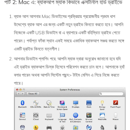
পার্ট 2: Mac এ: ব্যাকআপ ম্যাক কিভাবে এক্সটার্নাল হার্ড ড্রাইভে
ব্যাক আপ আপনার Mac ডিভাইসের প্রক্রিয়ায় প্রয়োজনীয় প্রথম ধাপ
উদ্দেশ্যে ব্যাক আপ এর জন্য একটি নতুন ড্রাইভ কিনতে করতে হবে। আপনি
নিজেকে একটি USB ডিভাইস বা এ ব্যাপারে একটি বহিস্থিত ড্রাইভ পেতে
পারেন। পর্যাপ্ত ফাঁকা স্থান একই সময়ে একাধিক ব্যাকআপ সঞ্চয় করতে সঙ্গে
একটি ড্রাইভ কিনতে যত্নশীল।
আপনার ডিভাইস প্লাগিং পরে, আপনি ম্যাক দ্বারা অনুরোধ জানানো হবে যদি
এই ড্রাইভ ব্যাকআপ ডিস্ক হিসেবে পরিবেশন করতে চান বলে। আপনাকে হ্যাঁ
বলার পারেন অথবা আপনি সিস্টেম পছন্দ> টাইম মেশিন এ গিয়ে নিজে করতে
পারে।