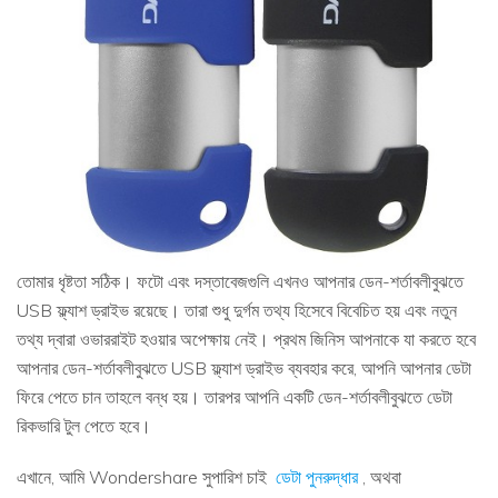
তোমার ধৃষ্টতা সঠিক। ফটো এবং দস্তাবেজগুলি এখনও আপনার ডেন-শর্তাবলীবুঝতে
USB ফ্ল্যাশ ড্রাইভ রয়েছে। তারা শুধু দুর্গম তথ্য হিসেবে বিবেচিত হয় এবং নতুন
তথ্য দ্বারা ওভাররাইট হওয়ার অপেক্ষায় নেই। প্রথম জিনিস আপনাকে যা করতে হবে
আপনার ডেন-শর্তাবলীবুঝতে USB ফ্ল্যাশ ড্রাইভ ব্যবহার করে, আপনি আপনার ডেটা
ফিরে পেতে চান তাহলে বন্ধ হয়। তারপর আপনি একটি ডেন-শর্তাবলীবুঝতে ডেটা
রিকভারি টুল পেতে হবে।
এখানে, আমি Wondershare সুপারিশ চাই
ডেটা পুনরুদ্ধার
, অথবা