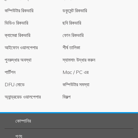
কম্পিউটার রিকভারি
ডকুমেন্ট রিকভারি
ভিডিও রিকভারি
ছবি রিকভারি
ক্যামেরা রিকভারি
ফোন রিকভারি
আইফোন ওয়ালপেপার
শীর্ষ তালিকা
পুনরুদ্ধার অবস্থা
স্যামসাং উদ্ধার করুন
পার্টিশন
Mac / PC এর
DFU মোডে
কম্পিউটার সমস্যা
অ্যান্ড্রয়েড ওয়ালপেপার
বিকল্প
কোম্পানির
পণ্য