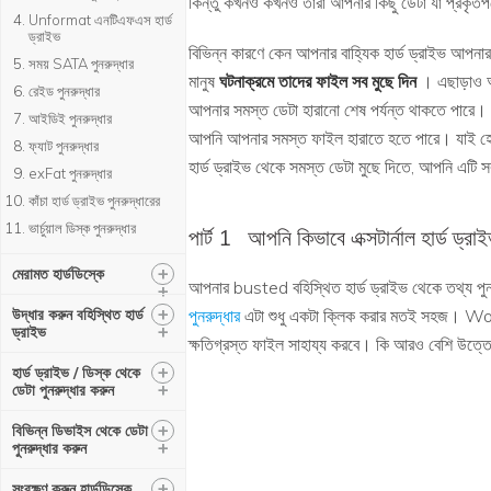
কিন্তু কখনও কখনও তারা আপনার কিছু ডেটা যা প্রকৃতপ
Unformat এনটিএফএস হার্ড
ড্রাইভ
বিভিন্ন কারণে কেন আপনার বাহ্যিক হার্ড ড্রাইভ আপনার
সময় SATA পুনরুদ্ধার
মানুষ
ঘটনাক্রমে তাদের ফাইল সব মুছে দিন
। এছাড়াও আপ
রেইড পুনরুদ্ধার
আপনার সমস্ত ডেটা হারানো শেষ পর্যন্ত থাকতে পারে। অ
আইডিই পুনরুদ্ধার
আপনি আপনার সমস্ত ফাইল হারাতে হতে পারে। যাই হোক ন
ফ্যাট পুনরুদ্ধার
হার্ড ড্রাইভ থেকে সমস্ত ডেটা মুছে দিতে, আপনি এটি
exFat পুনরুদ্ধার
কাঁচা হার্ড ড্রাইভ পুনরুদ্ধারের
ভার্চুয়াল ডিস্ক পুনরুদ্ধার
পার্ট 1
আপনি কিভাবে এক্সটার্নাল হার্ড ড্র
+
মেরামত হার্ডডিস্কে
আপনার busted বহিস্থিত হার্ড ড্রাইভ থেকে তথ্য পুন
+
+
উদ্ধার করুন বহিস্থিত হার্ড
পুনরুদ্ধার
এটা শুধু একটা ক্লিক করার মতই সহজ। Wonder
+
ড্রাইভ
ক্ষতিগ্রস্ত ফাইল সাহায্য করবে। কি আরও বেশি উত্তে
+
হার্ড ড্রাইভ / ডিস্ক থেকে
+
ডেটা পুনরুদ্ধার করুন
+
বিভিন্ন ডিভাইস থেকে ডেটা
+
পুনরুদ্ধার করুন
+
সংরক্ষণ করুন হার্ডডিস্কে