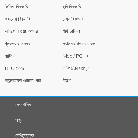
ভিডিও রিকভারি
ছবি রিকভারি
ক্যামেরা রিকভারি
ফোন রিকভারি
আইফোন ওয়ালপেপার
শীর্ষ তালিকা
পুনরুদ্ধার অবস্থা
স্যামসাং উদ্ধার করুন
পার্টিশন
Mac / PC এর
DFU মোডে
কম্পিউটার সমস্যা
অ্যান্ড্রয়েড ওয়ালপেপার
বিকল্প
কোম্পানির
পণ্য
বৈশিষ্ট্যযুক্ত