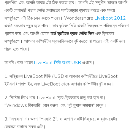
প্রদর্শিত, এবং আপনি আবার এটা ঠিক করতে হবে। আপনি এই সম্মুখীন, তাহলে আপনি
একটি পেশাদারী খারাপ সেক্টর মেরামতের সফটওয়্যার ব্যবহার করতে এক সময়ে
সম্পূর্ণরূপে এটা ঠিক চয়ন করতে পারেন। Wondershare
Liveboot 2012
একটা চমৎকার পছন্দ হতে পারে। তার বুটেবল সিডি একটি বিশুদ্ধরূপে পরিচ্ছন্ন পরিবেশ
প্রদান করে, এবং আপনি তোলে
হার্ড ড্রাইভে ব্যাড সেক্টর ফিক্স
এক ক্লিকেই
সম্পূর্ণরূপে। আপনার কম্পিউটার স্বাভাবিকভাবে বুট করতে না পারেন, এই একটি ভাল
পছন্দ হতে পারে।
আপনি পেতে পারেন
LiveBoot সিডি অথবা USB
এখানে।
1. সন্নিবেশ LiveBoot সিডি / USB বা আপনার কম্পিউটারে LiveBoot
ইউএসবি প্লাগ ইন, এবং LiveBoot থেকে আপনার কম্পিউটার বুট করুন।
2. সিস্টেম লিখে পরে, LiveBoot স্বয়ংক্রিয়ভাবে চালু করা হবে না।
"Windows রিকভারি" চয়ন করুন, এবং "বুট ক্র্যাশ সমাধান" চাপুন।
3. "সমাধান" এর অংশ, "পদ্ধতি 2", যা আপনি একটি ডিস্ক চেক ব্যাড সেক্টর
মেরামত চালাতে সক্ষম এটি।