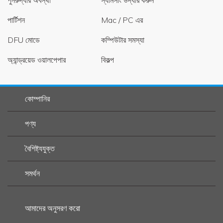
পুনরুদ্ধার অবস্থা
স্যামসাং উদ্ধার করুন
পার্টিশন
Mac / PC এর
DFU মোডে
কম্পিউটার সমস্যা
অ্যান্ড্রয়েড ওয়ালপেপার
বিকল্প
কোম্পানির
পণ্য
বৈশিষ্ট্যযুক্ত
সমর্থন
আমাদের অনুসরণ করো