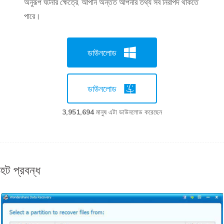
অনুরূপ ঘটনার ক্ষেত্রে, আপনি অন্তত আপনার তথ্য সব নিরাপদ থাকতে
পারে।
ডাউনলোড
ডাউনলোড
3,951,696
মানুষ এটা ডাউনলোড করেছেন
হট প্রবন্ধ