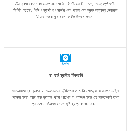
ঘটনাক্রমে কোনো ব্যাকআপ এবং খালি "রিসাইকেল বিন" ছাড়া গুরুত্বপূর্ণ ফাইল
ডিলিট করলো? পিসি / ল্যাপটপ / সার্ভার এবং সহজে এবং দ্রুত অন্যান্য স্টোরেজ
মিডিয়া থেকে মুছে ফেলা ফাইল উদ্ধার করুন।
'র' হার্ড ড্রাইভ রিকভারি
অ্যাক্সেসযোগ্য লুকানো বা গুরুতরভাবে দুর্নীতিগ্রস্ত ডেটা রয়েছে যা সাধারণত ফাইল
সিস্টেম ক্ষতি, কাঁচা হার্ড ড্রাইভ, কাঁচা পার্টিশন বা পার্টিশন ক্ষতি এই ক্ষমতাশালী তথ্য
পুনরুদ্ধার সফ্টওয়্যার সঙ্গে সৃষ্টি হয় পুনরুদ্ধার করুন।