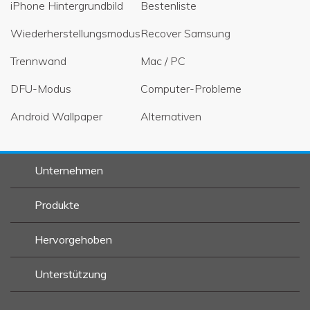
iPhone Hintergrundbild
Bestenliste
Wiederherstellungsmodus
Recover Samsung
Trennwand
Mac / PC
DFU-Modus
Computer-Probleme
Android Wallpaper
Alternativen
Unternehmen
Produkte
Hervorgehoben
Unterstützung