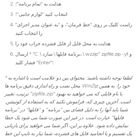
هدایت به "تمام برنامه"؛
انتخاب کنید "لوازم جانبی"؛
راست کلیک بر روی "خط فرمان"، و "به عنوان مدیر اجرای"
را انتخاب کنید.
هدایت به محل فایل از فایل فشرده خراب خود را.
ارسال * "C: \ برنامه فایلها \ سازد، \ wzzip" zipfile.zip -yf و
فشار کلید "Enter"؛
* لطفا توجه داشته باشید: محتوای بین دو علامت است با اشاره به
محل نصب و راه اندازی دقیق برنامه ها WinZip خود را. به همین
ترتیب، تغییر "zipfile.zip" با نام فایلی که می خواهید به بهبود
است. آخرین چیزی که، فراموش نکنید که به استفاده از کوتیشن.
شما باید آنها را به دلیل فضای بین "برنامه" و "فایلها" در "برنامه
فایلها" عبارت است. در غیر این صورت شما می شود یک خطا
نمایش داده شود. علاوه بر این، اگر شما می خواهید برای بازیابی
یک تقسیم و یا انجامید فایل های فشرده، شما نیاز به تایپ این خط