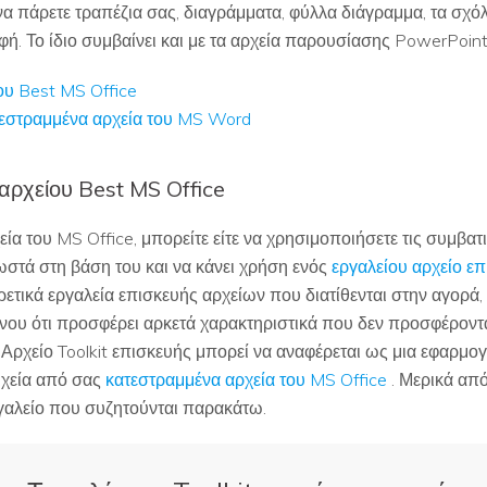
να πάρετε τραπέζια σας, διαγράμματα, φύλλα διάγραμμα, τα σχόλ
ή. Το ίδιο συμβαίνει και με τα αρχεία παρουσίασης PowerPoint
ου Best MS Office
τεστραμμένα αρχεία του MS Word
αρχείου Best MS Office
ία του MS Office, μπορείτε είτε να χρησιμοποιήσετε τις συμβα
ωστά στη βάση του και να κάνει χρήση ενός
εργαλείου αρχείο ε
ικά εργαλεία επισκευής αρχείων που διατίθενται στην αγορά, α
μένου ότι προσφέρει αρκετά χαρακτηριστικά που δεν προσφέρον
Αρχείο Toolkit επισκευής μπορεί να αναφέρεται ως μια εφαρμογ
οιχεία από σας
κατεστραμμένα αρχεία του MS Office
. Μερικά από
γαλείο που συζητούνται παρακάτω.