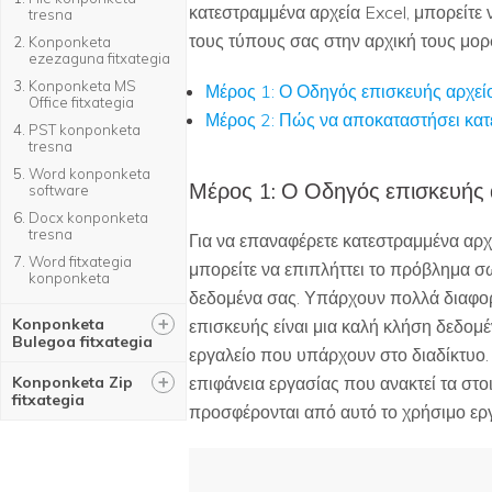
κατεστραμμένα αρχεία Excel, μπορείτε 
tresna
τους τύπους σας στην αρχική τους μορφ
Konponketa
ezezaguna fitxategia
Konponketa MS
Μέρος 1: Ο Οδηγός επισκευής αρχεί
Office fitxategia
Μέρος 2: Πώς να αποκαταστήσει κα
PST konponketa
tresna
Word konponketa
Μέρος 1: Ο Οδηγός επισκευής 
software
Docx konponketa
tresna
Για να επαναφέρετε κατεστραμμένα αρχε
Word fitxategia
μπορείτε να επιπλήττει το πρόβλημα σ
konponketa
δεδομένα σας. Υπάρχουν πολλά διαφορετ
+
Konponketa
επισκευής είναι μια καλή κλήση δεδο
Bulegoa fitxategia
εργαλείο που υπάρχουν στο διαδίκτυο. 
+
Konponketa Zip
επιφάνεια εργασίας που ανακτεί τα στ
fitxategia
προσφέρονται από αυτό το χρήσιμο ερ