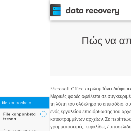
Πώς να απ
Microsoft Office περιλαμβάνει διάφορ
Μερικές φορές οφείλεται σε συγκεκριμέ
file konponketa
τη λύπη του ολόκληρο το επεισόδιο, συ
ενός εργαλείου επιδιόρθωσης του αρχε
-
File konponketa
tresna
κατεστραμμένων αρχείων. Σε περίπτωση
γραμματοσειρές, κεφαλίδες / υποσέλιδα
File konponketa