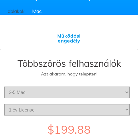
ablakok
Mac
Personal License
Működési
Oktatási licenc
engedély
Többszörös felhasználók
Azt akarom, hogy telepíteni
$199.88