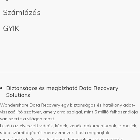
Számlázás
GYIK
Biztonságos és megbízható Data Recovery
Solutions
Wondershare Data Recovery egy biztonságos és hatékony adat-
visszaállító szoftver, amely arra szolgál, mint 5 millió felhasználója
van szerte a világon most.
Lekéri az elveszett videók, képek, zenék, dokumentumok, e-mailek,
stb a számítógépről, merevlemezek, flash meghajtók,
memóriakártyák, okostelefonok, kamerák és videokamerák