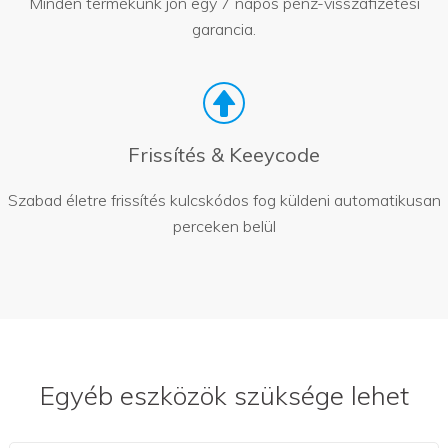
Minden termékünk jön egy 7 napos pénz-visszafizetési
garancia.
Frissítés & Keeycode
Szabad életre frissítés kulcskódos fog küldeni automatikusan
perceken belül
Egyéb eszközök szüksége lehet