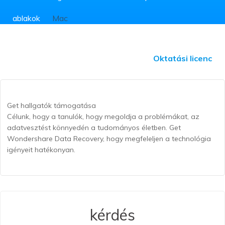
ablakok
Mac
Personal License
Működési
Oktatási licenc
engedély
Get hallgatók támogatása
Célunk, hogy a tanulók, hogy megoldja a problémákat, az
adatvesztést könnyedén a tudományos életben. Get
Wondershare Data Recovery, hogy megfeleljen a technológia
igényeit hatékonyan.
kérdés