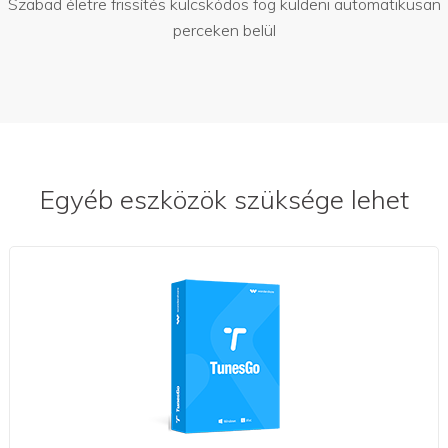
Szabad életre frissítés kulcskódos fog küldeni automatikusan
perceken belül
Egyéb eszközök szüksége lehet