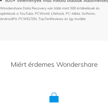
500+ Vélemények más média oldalak Adatmentés
Wondershare Data Recovery van több mint 500 értékelések és
ajánlások a YouTube, PCWorld, Lifehack, PC-tábla, Softonic,
AndroidPit, PCWELTEN, TopTenReviews és így tovább.
Miért érdemes Wondershare