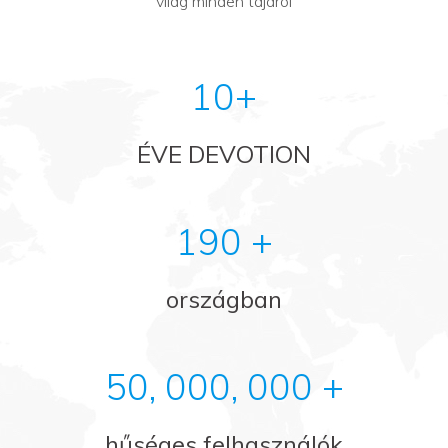
világ minden tájáról
10+
ÉVE DEVOTION
190 +
országban
50, 000, 000 +
hűséges felhasználók