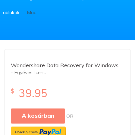
ablakok
Mac
Personal
Működési
Oktatási licenc
License
engedély
Wondershare Data Recovery for Windows
- Egyéves licenc
39.95
$
A kosárban
OR