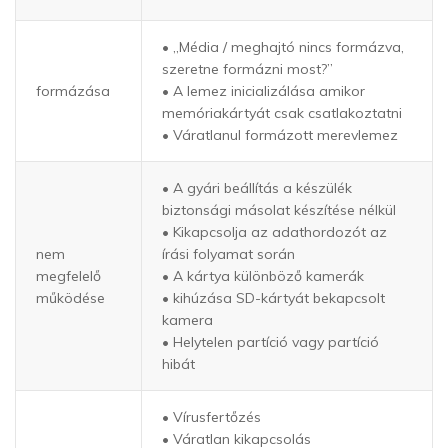
• „Média / meghajtó nincs formázva,
szeretne formázni most?”
formázása
• A lemez inicializálása amikor
memóriakártyát csak csatlakoztatni
• Váratlanul formázott merevlemez
• A gyári beállítás a készülék
biztonsági másolat készítése nélkül
• Kikapcsolja az adathordozót az
nem
írási folyamat során
megfelelő
• A kártya különböző kamerák
működése
• kihúzása SD-kártyát bekapcsolt
kamera
• Helytelen partíció vagy partíció
hibát
• Vírusfertőzés
• Váratlan kikapcsolás