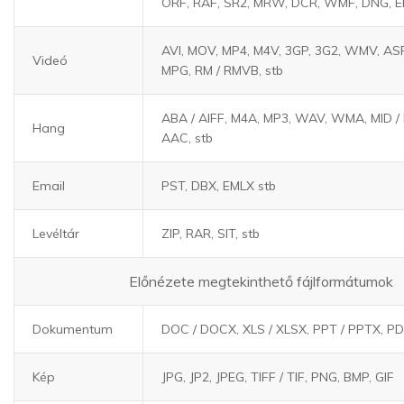
ORF, RAF, SR2, MRW, DCR, WMF, DNG, E
AVI, MOV, MP4, M4V, 3GP, 3G2, WMV, ASF
Videó
MPG, RM / RMVB, stb
ABA / AIFF, M4A, MP3, WAV, WMA, MID / 
Hang
AAC, stb
Email
PST, DBX, EMLX stb
Levéltár
ZIP, RAR, SIT, stb
Előnézete megtekinthető fájlformátumok
Dokumentum
DOC / DOCX, XLS / XLSX, PPT / PPTX, P
Kép
JPG, JP2, JPEG, TIFF / TIF, PNG, BMP, GIF