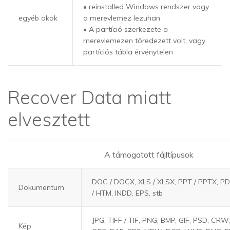
• reinstalled Windows rendszer vagy
egyéb okok
a merevlemez lezuhan
• A partíció szerkezete a
merevlemezen töredezett volt, vagy
partíciós tábla érvénytelen
Recover Data miatt
elvesztett
A támogatott fájltípusok
DOC / DOCX, XLS / XLSX, PPT / PPTX, P
Dokumentum
/ HTM, INDD, EPS, stb
JPG, TIFF / TIF, PNG, BMP, GIF, PSD, CRW
Kép