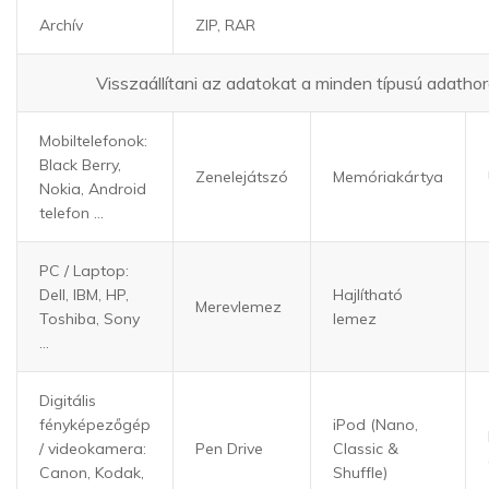
Archív
ZIP, RAR
Visszaállítani az adatokat a minden típusú adatho
Mobiltelefonok:
Black Berry,
Zenelejátszó
Memóriakártya
Nokia, Android
telefon ...
PC / Laptop:
Dell, IBM, HP,
Hajlítható
Merevlemez
Toshiba, Sony
lemez
...
Digitális
fényképezőgép
iPod (Nano,
/ videokamera:
Pen Drive
Classic &
Canon, Kodak,
Shuffle)