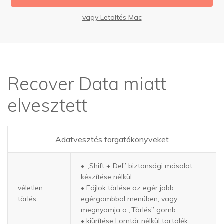
vagy Letöltés Mac
Recover Data miatt
elvesztett
Adatvesztés forgatókönyveket
• „Shift + Del” biztonsági másolat
készítése nélkül
véletlen
• Fájlok törlése az egér jobb
törlés
egérgombbal menüben, vagy
megnyomja a „Törlés” gomb
• kiürítése Lomtár nélkül tartalék