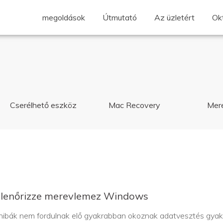
megoldások
Útmutató
Az üzletért
Ok
Cserélhető eszköz
Mac Recovery
Mer
llenőrizze merevlemez Windows
ibák nem fordulnak elő gyakrabban okoznak adatvesztés gyakran