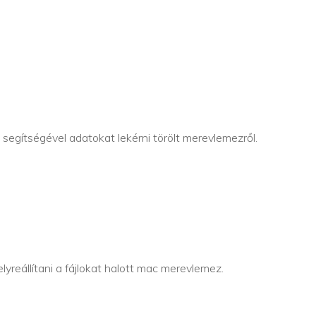
segítségével adatokat lekérni törölt merevlemezről.
yreállítani a fájlokat halott mac merevlemez.