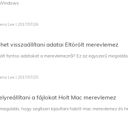
 Windows.
lena Lee | 2017/07/26
het visszaállítani adatai Eltörölt merevlemez
rölt fontos adatokat a merevlemezről? Ez az egyszerű megoldás 
lena Lee | 2017/07/25
lyreállítani a fájlokat Holt Mac merevlemez
egoldás, hogy segítsen kijavítani halott mac merevlemez és hel