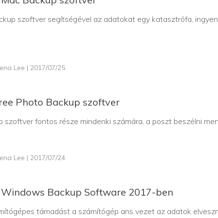
kup szoftver segítségével az adatokat egy katasztrófa, ingyen
lena Lee | 2017/07/25
Free Photo Backup szoftver
 szoftver fontos része mindenki számára, a poszt beszélni men
lena Lee | 2017/07/24
b Windows Backup Software 2017-ben
ámítógépes támadást a számítógép ans vezet az adatok elveszn