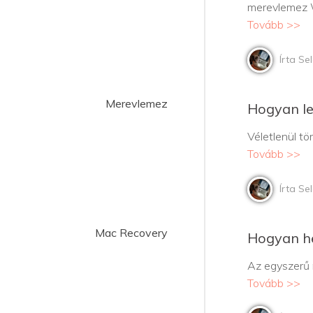
merevlemez
Tovább >>
Írta Se
Merevlemez
Hogyan le
Véletlenül tö
Tovább >>
Írta Se
Mac Recovery
Hogyan he
Az egyszerű m
Tovább >>