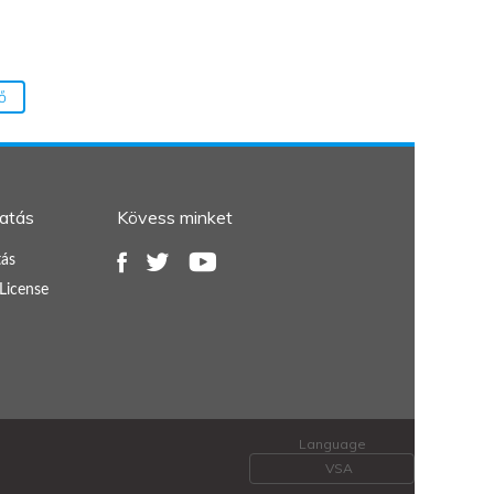
ő
atás
Kövess minket
ás
License
Language
VSA