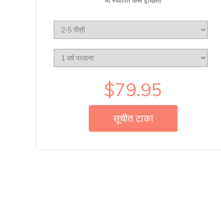
मी स्थापित करू इच्छिता
$79.95
सूचीत टाका