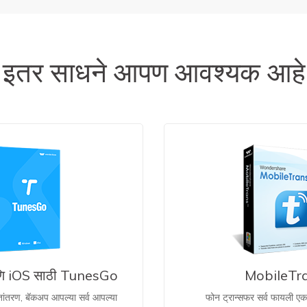
इतर साधने आपण आवश्यक आहे
ि iOS साठी TunesGo
MobileTr
्तांतरण, बॅकअप आपल्या सर्व आपल्या
फोन ट्रान्सफर सर्व फायली ए