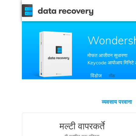
Wondershare
मोफत आजीवन सुधारणा
Keycode आपोआप मिनिटे
विंडोज
मॅक
वैयक्तिक परवाना
व्यवसाय परवाना
मल्टी वापरकर्ते