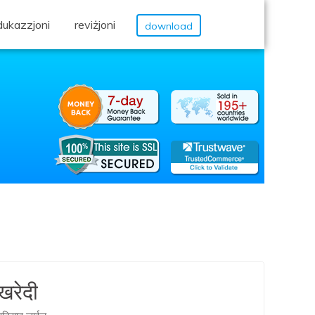
dukazzjoni
reviżjoni
download
रेदी