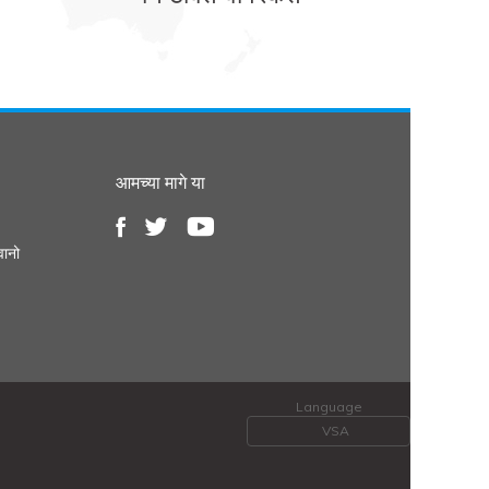
आमच्या मागे या
वानो
Language
VSA