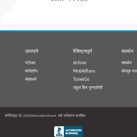
उत्पादने
वैशिष्ट्यपूर्ण
समर्थन
स्टोअर
dr.fone
समर्थन
मार्गदर्शन
MobileTrans
वॉल्यूम पर
संसाधने
TunesGo
राहूल बिन पुनर्प्राप्ती
कॉपीराइट ©
2026Wondershare. सर्व अधिकार आरक्षित.