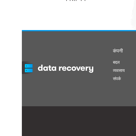
कंपनी
बद्दल
व्यवसाय
संपर्क