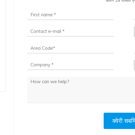
आपण 24 तासात प्
क्वेरी सब