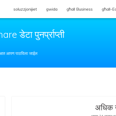
soluzzjonijiet
gwida
għall Business
għall-E
 डेटा पुनर्प्राप्ती
 आत आपण पाठविला जाईल
शिक्षण परवाना
अधिक ख