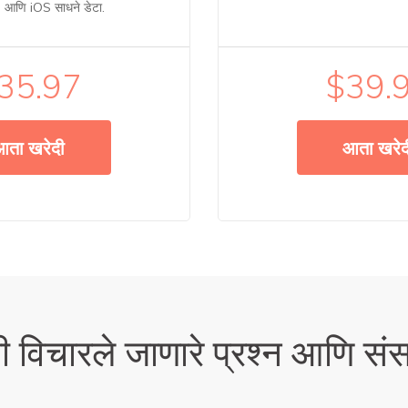
आणि iOS साधने डेटा.
35.97
$39.
आता खरेदी
आता खरेद
ी विचारले जाणारे प्रश्न आणि सं