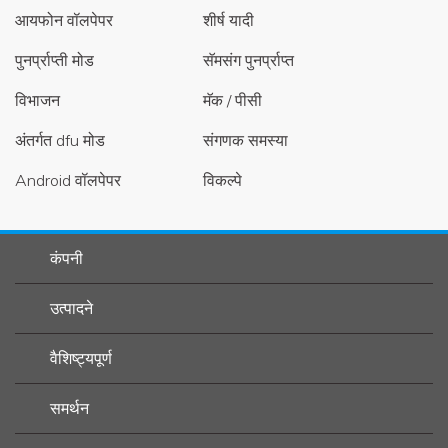
आयफोन वॉलपेपर
शीर्ष यादी
पुनर्प्राप्ती मोड
सॅमसंग पुनर्प्राप्त
विभाजन
मॅक / पीसी
अंतर्गत dfu मोड
संगणक समस्या
Android वॉलपेपर
विकल्पे
कंपनी
उत्पादने
वैशिष्ट्यपूर्ण
समर्थन