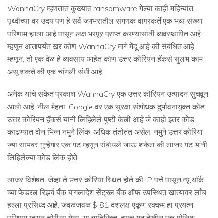
WannaCry म्हणतात कुख्यात ransomware गेल्या काही महिन्यांत
पृथ्वीच्या वर उदय पण हे सर्व जगभरातील संगणक वापरकर्ते एक भव्य संख्या
परिणाम झाला आहे पासून लक्ष भरपूर प्राप्त करण्यासाठी व्यवस्थापित आहे.
म्हणून आतापर्यंत खरं कोण WannaCry मागे मेंदू आहे की संबंधित आहे
म्हणून, तो एक वेळ हे व्यवसाय आहेत कोण उत्तर कोरियन हॅकर्स सुलभ काम
असू शकते की एक चांगली संधी आहे.
अनेक यांचे संकेत प्रकाश WannaCry एक उत्तर कोरियन उत्पादन सुचवून
आलो आहे. नील मेहता, Google वर एक सुरक्षा संशोधक दुर्भावनायुक्त कोड
उत्तर कोरियन हॅकर्स यांनी लिहिलेले पुष्टी केली आहे जे काही इतर कोड
काढण्यात दोन भिन्न नमुने लिंक. अधिक तंतोतंत असेल, नमुने उत्तर कोरिया
ज्या सायबर गुन्हेगार एक गट म्हणून संबोधले जाऊ शकेल की लाजर गट यांनी
लिहिलेल्या कोड लिंक होते.
लाजर विशेषत: जेव्हा ते उत्तर कोरिया स्थित होते की IP पत्ते पासून न्यू यॉर्क
च्या फेडरल रिझर्व बँक बांगलादेश सेंट्रल बँक ऑफ उपस्थित खात्यावर लाँच
हल्ला प्रसिध्द आहे. जवळजवळ $ 81 दशलक्ष एकूण रक्कम हा प्रयत्न
परिणाम म्हणून चोरीला गेला. या व्यतिरिक्त, त्याच गट देखील एक पोलिश