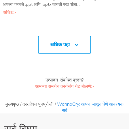
आपल्या गमावले .ppt आणि .pptx फायली परत शोधा. ...
अधिक>
अधिक पहा
उत्पादन-संबंधित प्रश्न?
आमच्या समर्थन कार्यसंघ थेट बोलणे>
मुख्यपृष्ठ
/
दस्तऐवज पुनर्प्राप्ती
/
WannaCry: आपण जाणून घेणे आवश्यक
सर्व
सर्व विषय