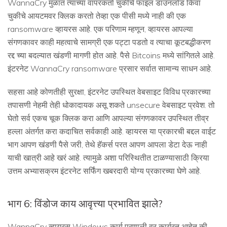
WannaCry मुळात त्याच्या वापरकर्ता चुकीचे फाइल डाउनलोड किंवा
चुकीचे आयटमवर क्लिक करतो तेव्हा एक पीसी मध्ये नाही की एक
ransomware व्हायरस आहे. एक परिणाम म्हणून, व्हायरस आपल्या
संगणकावर काही महत्वाचे सामग्री एक पट्टा पडतो व त्याचा कूटबद्धीकरण
रद्द च्या बदल्यात खंडणी मागणी होत आहे. पैसे Bitcoins मध्ये सांगितले आहे.
इंटरनेट WannaCry ransomware प्रसार सर्वात सामान्य साधन आहे.
सहसा आहे कोणतीही सुरक्षा, इंटरनेट उपस्थित वेबसाइट विविध प्रकारच्या
तपासणी नेहमी तेही धोकादायक असू शकते unsecure वेबसाइट प्रवेश. तो
घेतो सर्व एकच चूक क्लिक करा आणि आपल्या संगणकावर उपस्थित तीव्र
हल्ला अंतर्गत करा कदाचित सर्वकाही आहे. व्हायरस या प्रकारची बद्दल वाईट
भाग आपण खंडणी पैसे जरी, तेथे हॅकर्स परत आपण आपला डेटा देऊ नाही
याची खात्री आहे खरं आहे. त्यामुळे अशा परिस्थितीत टाळण्यासाठी क्रिया
उत्तम अभ्यासक्रम इंटरनेट सर्फिंग खबरदारी योग्य प्रकारच्या घेणे आहे.
भाग 6: विंडोज काय आवृत्त्या प्रभावित झाले?
WannaCry व्हायरस Windows कार्य प्रणाली वर कार्यरत आहेत की