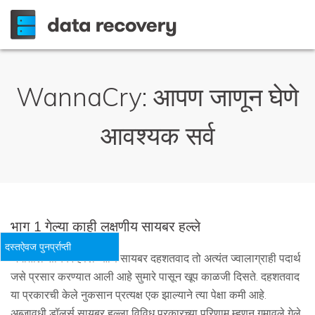
WannaCry: आपण जाणून घेणे
आवश्यक सर्व
भाग 1 गेल्या काही लक्षणीय सायबर हल्ले
दस्तऐवज पुनर्प्राप्ती
जगातील सायबर हल्ले आणि सायबर दहशतवाद तो अत्यंत ज्वालाग्राही पदार्थ
जसे प्रसार करण्यात आली आहे सुमारे पासून खूप काळजी दिसते. दहशतवाद
या प्रकारची केले नुकसान प्रत्यक्ष एक झाल्याने त्या पेक्षा कमी आहे.
अब्जावधी डॉलर्स सायबर हल्ला विविध प्रकारच्या परिणाम म्हणून गमावले गेले