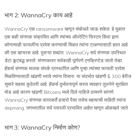
भाग 2: WannaCry काय आहे
WannaCry एक ransomware म्हणून संबोधले जाऊ शकेल. हे मुळात
एक बळी संगणक संक्रमित आणि त्यांच्या ऑपरेटिंग सिस्टम किंवा इतर
कोणत्याही फायलींना प्रवेश करण्याची मिळत त्यांना टाळण्यासाठी ज्ञात आहे
की एक व्हायरस आहे. दुसऱ्या शब्दांत, WannaCry सर्व संगणक उपस्थित
डेटा कूटबद्ध करतो. संगणकावर सर्वकाही पूर्णपणे एनक्रिप्टेड जातो तेव्हा,
हॅकर्स संगणक मालक संपर्क प्रस्थापित आणि पुन्हा त्यांच्या फायली प्रवेश
मिळविण्यासाठी खंडणी भरावे त्यांना विचारा. या संदर्भात खंडणी $ 300 बेरीज
सुमारे सहसा कुठेतरी आहे. हॅकर्स दुर्भावनापूर्ण सराव व्यवहार तुलनेने सुरक्षित
मोड आहे कारण खंडणी Bitcoins मध्ये दिले पाहिजे ठामपणे सांगणे.
WannaCry संगणक वापरकर्ते हजारो पैसा तसेच महत्वाची माहिती त्यांना
depriving, जगभरातील सर्व पसरली प्रभावित आहेत म्हणून ओळखले जाते.
भाग 3: WannaCry निर्माण कोण?