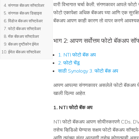
वारी विभागात चर्चा केली, संगणकावर आपले फोटो सं
संगणक बॅकअप सॉफ्टवेअर
फोटो एकापेक्षा अधिक बॅकअप घ्या आणि एक सुरक्षित 
संगणक बॅकअप डिव्हाइस
बॅकअप आपण काही कारण तो वापर करणे आवश्यक ब
विंडोज बॅकअप सॉफ्टवेअर
फोटो बॅकअप सॉफ्टवेअर
मॅक बॅकअप सॉफ्टवेअर
भाग 2: आपण सर्वोत्तम फोटो बॅकअप सॉफ
बॅकअप दृष्टीकोन ईमेल
ईमेल बॅकअप सॉफ्टवेअर
1. NTI फोटो बॅक अप
2. फोटो चेंडू
साठी Synology 3. फोटो बॅक अप
आपण आपल्या संगणकावर असलेले फोटो बॅकअप घेऊन
खाली दिल्या आहेत.
1. NTI फोटो बॅक अप
NTI फोटो बॅकअप आपण सोयीस्करपणे CDs, DVDs कि
तसेच व्हिडिओ घेण्यास सक्षम फोटो बॅकअप सॉफ्टवे
आणि त्यांच्या सुंदर आठवणी तसेच कोणत्याही असुर