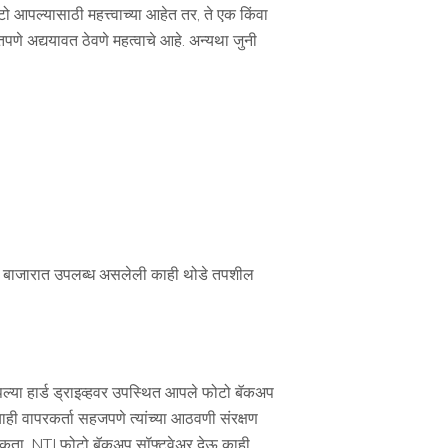
 आपल्यासाठी महत्त्वाच्या आहेत तर, ते एक किंवा
तपणे अद्ययावत ठेवणे महत्वाचे आहे. अन्यथा जुनी
र बाजारात उपलब्ध असलेली काही थोडे तपशील
या हार्ड ड्राइव्हवर उपस्थित आपले फोटो बॅकअप
ही वापरकर्ता सहजपणे त्यांच्या आठवणी संरक्षण
ेऊ शकता. NTI फोटो बॅकअप सॉफ्टवेअर देऊ काही