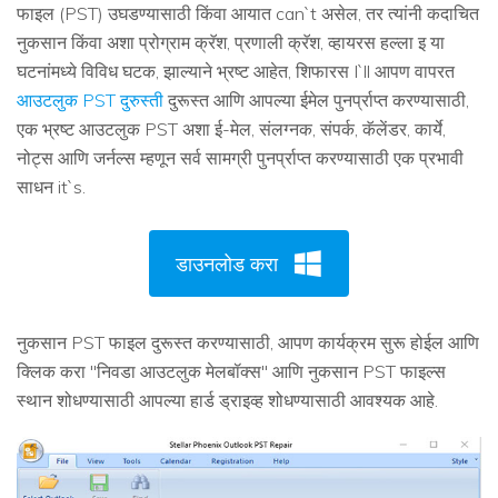
फाइल (PST) उघडण्यासाठी किंवा आयात can`t असेल, तर त्यांनी कदाचित
नुकसान किंवा अशा प्रोग्राम क्रॅश, प्रणाली क्रॅश, व्हायरस हल्ला इ या
घटनांमध्ये विविध घटक, झाल्याने भ्रष्ट आहेत, शिफारस I`ll आपण वापरत
आउटलुक PST दुरुस्ती
दुरूस्त आणि आपल्या ईमेल पुनर्प्राप्त करण्यासाठी,
एक भ्रष्ट आउटलुक PST अशा ई-मेल, संलग्नक, संपर्क, कॅलेंडर, कार्ये,
नोट्स आणि जर्नल्स म्हणून सर्व सामग्री पुनर्प्राप्त करण्यासाठी एक प्रभावी
साधन it`s.
डाउनलोड करा
नुकसान PST फाइल दुरूस्त करण्यासाठी, आपण कार्यक्रम सुरू होईल आणि
क्लिक करा "निवडा आउटलुक मेलबॉक्स" आणि नुकसान PST फाइल्स
स्थान शोधण्यासाठी आपल्या हार्ड ड्राइव्ह शोधण्यासाठी आवश्यक आहे.