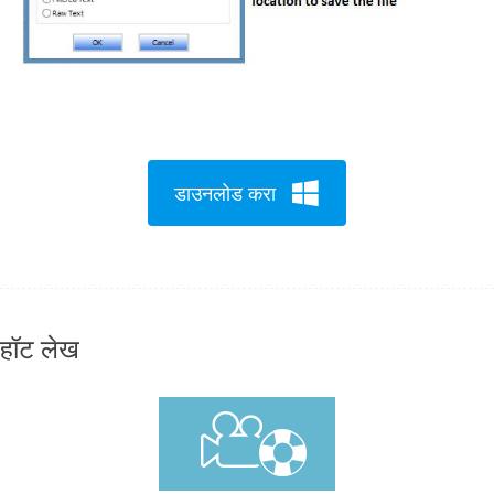
डाउनलोड करा
हॉट लेख