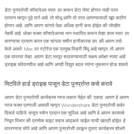
डेटा पुनर्प्राप्ती सॉफ्टवेअर स्वत: ला करून डेटा गोष्ट होणार नाही परत
प्रयत्न म्हणून पुढे मार्ग आहे. तो शोधू आणि तो परत आणण्यासाठी खूप कठीण
होणार आहे, आणि आपण चांगले पेक्षा अधिक हानी करू होईल की जोखीम
नेहमी आहे. धोका फक्त सॉफ्टवेअरचा भाग स्थापित करून तेव्हा काम स्वत: ला
करण्याचा प्रयत्न करत एक चांगला मशीन हानीकारक का, की आपण तसे
केले असते. Mac वर स्टोरेज एक प्रमुख विक्री बिंदू आहे म्हणून, तो आपण
एक वापरता तेव्हा, आपण डेटा भरपूर साठवण्यासाठी सक्षम अपेक्षा स्पष्ट आहे.
ड्राइव्ह संवेदनशील आहे आणि अगदी विद्युत बदल त्यांना नुकसान होऊ शकते.
मिटविले हार्ड ड्राइव्ह पासून डेटा पुनर्प्राप्त कसे करावे
आपण डेटा पुनर्प्राप्ती कार्यक्रम गरज लक्षात येईल की, एकदा, आपण हे आपण
गरज फक्त प्रणाली असावी म्हणून Wondershare डेटा पुनर्प्राप्ती बाहेर
दिसले पाहिजे. कसून स्कॅन प्रदान एक सुविधा आहे आणि हे आपण कायमचे
निघून विचार की प्रत्येक बाइट सहज आढळले जाईल याची खात्री होईल. हे
वापरण्यास सोपे आहे आणि आपण पुनर्प्राप्ती उरकून दुसरा कार्यक्रम शोधणे