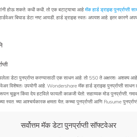
ारणांनी होऊ शकते. कधी कधी, तो एक बटाट्याचा आहे
मॅक हार्ड ड्राइव्ह पुनर्प्राप्ती स
ार्डवेअर बिघाड डेटा नष्ट आयडी, हार्ड ड्राइव्ह स्वतः अपयश आहे. इतर कारणे अपघा
ने
प्ती
लेला डेटा पुनर्प्राप्त करण्यासाठी एक साधन आहे. तो 550 ते अक्षरशः अशक्य आहे 
 सॉफ्टवेअर विशेषतः उपयोगी आहे. Wondershare मॅक हार्ड ड्राइव्ह पुनर्प्राप्ती साधन
वरूपन चुकून किंवा देय हटविले फायली काळजी घेतो. सहाय्यक मोड पुनर्प्राप्ती, गमा
च्या स्वत: च्या आश्चर्यकारक क्षमता येत, कच्चा पुनर्प्राप्ती आणि Rusume पुनर्प्राप्त
सर्वोत्तम मॅक डेटा पुनर्प्राप्ती सॉफ्टवेअर