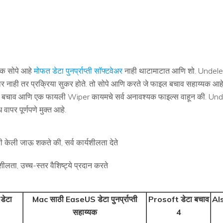
एक सोपे आहे
मोफत डेटा पुनर्प्राप्ती सॉफ्टवेअर
नाही थाटामाटात आणि शो. UndeleteMy
णार नाही तर प्रक्रिया सुकर होते. तो सोपे आणि करते जे फाइल बचाव सहाय्यक आह
, मेल बचाव आणि एक फायली Wiper कायमचे सर्व अनावश्यक फाइल्स वाहून की. Un
वापर पूर्णपणे मुक्त आहे.
णी केली जाऊ शकते की, सर्व कार्यशीलता देते
ीलता, उच्च-स्तर वैशिष्ट्ये प्रदान करते
ेटा
Mac साठी EaseUS डेटा पुनर्प्राप्ती
Prosoft डेटा बचाव
Al
सहाय्यक
4