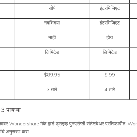
सोपे
इंटरमिजिएट
नवशिक्या
इंटरमिजिएट
नाही
होय
लिमिटेड
लिमिटेड
$89.95
$ 99
3 तारे
4 तारे
ती 3 पायऱ्या
 Wondershare मॅक हार्ड ड्राइव्ह पुनर्प्राप्ती सॉफ्टवेअर प्रतिष्ठापीत. Wond
रणांचे अनुसरण करा.