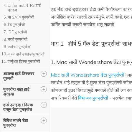
Unformat NTFS हार्ड
एक मॅक हार्ड ड्राइव्हवर डेटा कमी वेगवेगळ्या क
ड्राइव्ह
अनपेक्षित क्रॅश सारखे समस्येमुळे. कधी कधी, एक ह
चा SATA पुनर्प्राप्ती
फॉर्मेट मानवी त्रुटी समावेश असू शकतो.
रेड पुनर्प्राप्ती
IDE पुनर्प्राप्ती
चरबी पुनर्प्राप्ती
भाग 1
शीर्ष 5 मॅक डेटा पुनर्प्राप्ती साध
exFat पुनर्प्राप्ती
कच्चा हार्ड ड्राइव्ह पुनर्प्राप्ती
1. Mac साठी Wondershare डेटा पुनर्प्रा
वर्च्युअल डिस्क पुनर्प्राप्ती
+
आपल्या हार्ड डिस्कवर
Mac साठी Wondershare डेटा पुनर्प्राप्ती
गमाव
दुरुस्ती
समर्थन आहे म्हणून मी हे मुक्त डेटा पुनर्प्राप्ती
+
पुनर्प्राप्त बाह्य हार्ड
कोणत्याही इतर बिघाडामुळे गमावले होते की त्या स्
ड्राइव्ह
पाच रिकवरी देते
विभाजन पुनर्प्राप्ती
- प्रत्येक त्या
+
हार्ड ड्राइव्ह / डिस्क
पासून डेटा पुनर्प्राप्त
+
विविध साधने डेटा
पुनर्प्राप्त