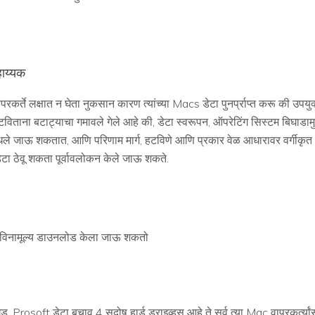
हाय्यक
र्ते लक्षात न घेता नुकसान कारण त्यांच्या Macs डेटा पुनर्प्राप्त करू की उपयुक्तता
िताना बटाट्याचा गमावले गेले आहे की, डेटा स्वरूपन, ऑपरेटिंग सिस्टम बिघाडामुळ
ले जाऊ शकतात, आणि परिणाम मार्ग, हटविणे आणि प्रकार वेळ आधारावर वर्गीकृत आहे
टा ठेवू शकता पूर्वावलोकन केले जाऊ शकते.
ते विनामूल्य डाउनलोड केला जाऊ शकतो
, Prosoft डेटा बचाव 4 सदोष हार्ड ड्राइव्हस् आहे ते सर्व त्या Mac वापरकर्त्