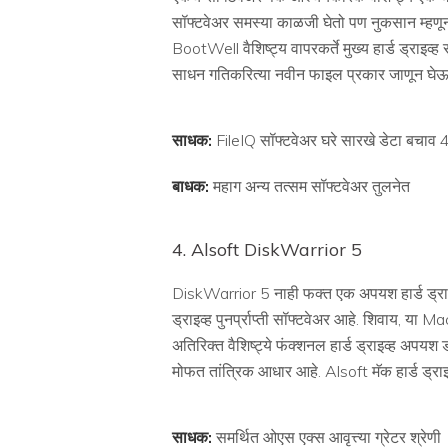
सॉफ्टवेअर समस्या काळजी घेतो पण नुकसान म्हणून डा
BootWell वैशिष्ट्य वापरकर्ते मुख्य हार्ड ड्राइव्ह स
साधन गतिकरित्या नवीन फाइल प्रकार जाणून घेऊ
साधक:
FileIQ सॉफ्टवेअर घरे सारखे डेटा बचाव 
बाधक:
महाग अन्य तत्सम सॉफ्टवेअर तुलनेत
4. Alsoft DiskWarrior 5
DiskWarrior 5 नाही फक्त एक अपयश हार्ड ड्राइव्ह
ड्राइव्ह पुनर्प्राप्ती सॉफ्टवेअर आहे. शिवाय, या 
अतिरिक्त वैशिष्ट्ये फंक्शनल हार्ड ड्राइव्ह अपयश 
मोफत तांत्रिक आधार आहे. Alsoft मॅक हार्ड ड्राइव्
साधक:
समर्थित ओएस एक्स आवृत्त्या ग्रेटर श्रेणी