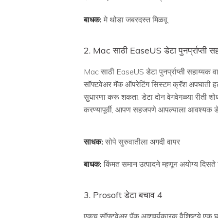
बाधक:
मे थोडा जबरदस्त मिळवू
2. Mac साठी EaseUS डेटा पुनर्प्राप्ती स
Mac साठी EaseUS डेटा पुनर्प्राप्ती सहाय्यक वापरक
सॉफ्टवेअर मॅक ऑपरेटिंग सिस्टम क्रॅश अपघाती हटव
सुधारणा करू शकता. डेटा दोन वेगवेगळ्या रीती शोध
करण्यापूर्वी, आपण सहजपणे आपल्याला आवश्यक डे
साधक:
सोपे सुरुवातीला अगदी वापर
बाधक:
किंमत समान उत्पादने म्हणून अयोग्य दिस
3. Prosoft डेटा बचाव 4
एकच सॉफ्टवेअर पॅक आश्चर्यकारक वैशिष्ट्ये एक घड