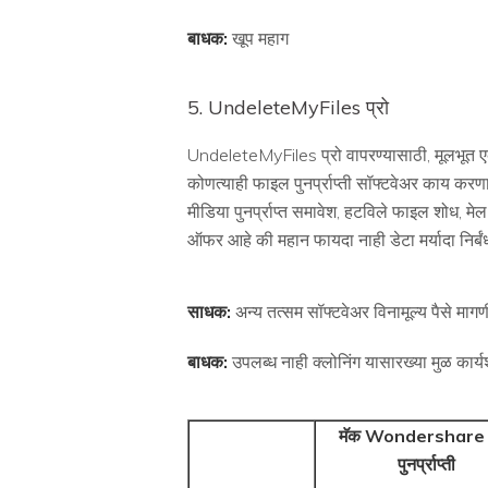
बाधक:
खूप महाग
5. UndeleteMyFiles प्रो
UndeleteMyFiles प्रो वापरण्यासाठी, मूलभूत 
कोणत्याही फाइल पुनर्प्राप्ती सॉफ्टवेअर काय कर
मीडिया पुनर्प्राप्त समावेश, हटविले फाइल शोध
ऑफर आहे की महान फायदा नाही डेटा मर्यादा निर्बंध 
साधक:
अन्य तत्सम सॉफ्टवेअर विनामूल्य पैसे माग
बाधक:
उपलब्ध नाही क्लोनिंग यासारख्या मुळ कार्यश
मॅक Wondershare ड
पुनर्प्राप्ती