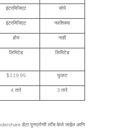
इंटरमिजिएट
सोपे
इंटरमिजिएट
नवशिक्या
होय
नाही
लिमिटेड
लिमिटेड
$119.95
फुकट
4 तारे
3 तारे
ershare डेटा पुनर्प्राप्ती लाँच केले जाईल आणि