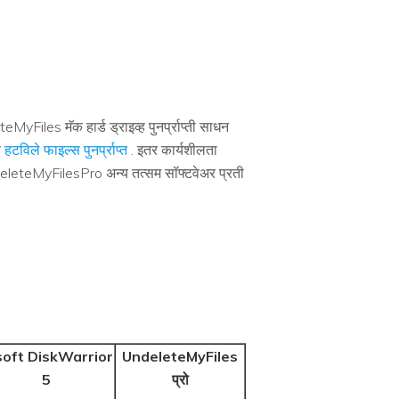
Files मॅक हार्ड ड्राइव्ह पुनर्प्राप्ती साधन
े
हटविले फाइल्स पुनर्प्राप्त
. इतर कार्यशीलता
deleteMyFilesPro अन्य तत्सम सॉफ्टवेअर प्रती
soft DiskWarrior
UndeleteMyFiles
5
प्रो