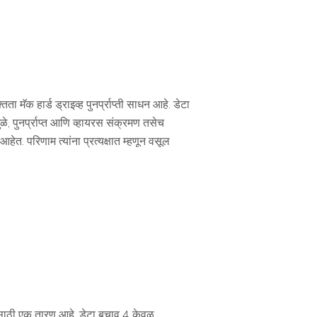
 मॅक हार्ड ड्राइव्ह पुनर्प्राप्ती साधन आहे. डेटा
े, पुनर्प्राप्त आणि व्हायरस संक्रमण तसेच
त. परिणाम त्यांना प्रत्यक्षात म्हणून वसूल
यांसाठी एक तारण आहे. डेटा बचाव 4 केवळ