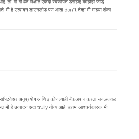
हे. तो 'मी गोंधळ लक्षात एकदा स्वरूपित ड्राइव्ह काहीही जोडू
दिसते. मी हे उत्पादन डाउनलोड पण आता don''t तेव्हा मी माझ्या शंका
स आणि सॉफ्टवेअर अनुप्रयोग आणि इ कोणत्याही बॅकअप न करता जवळजवळ
 मी हे उत्पादन अदा trully योग्य आहे. उत्तम. आश्चर्यकारक. मी