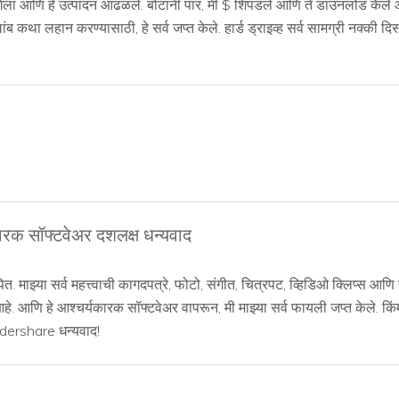
 वर गेला आणि हे उत्पादन आढळले. बोटांनी पार, मी $ शिंपडले आणि ते डाउनलोड केले आ
लांब कथा लहान करण्यासाठी, हे सर्व जप्त केले. हार्ड ड्राइव्ह सर्व सामग्री नक्की 
कारक सॉफ्टवेअर दशलक्ष धन्यवाद
. माझ्या सर्व महत्त्वाची कागदपत्रे, फोटो, संगीत, चित्रपट, व्हिडिओ क्लिप्
 आणि हे आश्चर्यकारक सॉफ्टवेअर वापरून, मी माझ्या सर्व फायली जप्त केले. किंमत
ndershare धन्यवाद!