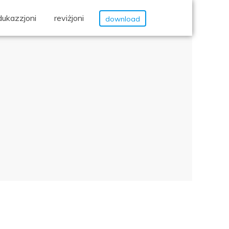
dukazzjoni
reviżjoni
download