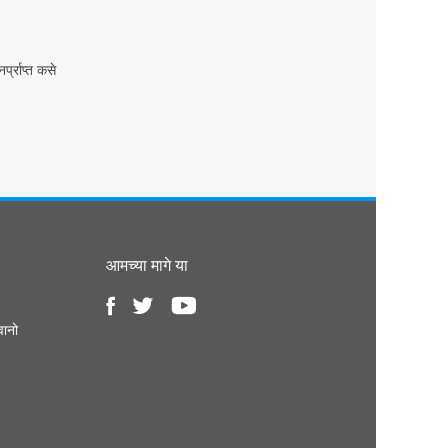
प्राप्त कसे
आमच्या मागे या
वानो