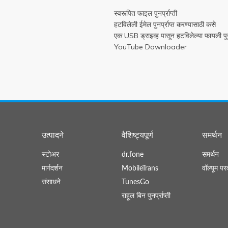
स्वरूपित फाइल पुनर्प्राप्ती
हटविलेली ईमेल पुनर्प्राप्त करण्यासाठी कसे
एक USB ड्राइव्ह पासून हटविलेल्या फायली पुनर्
YouTube Downloader
उत्पादने
वैशिष्ट्यपूर्ण
समर्थन
स्टोअर
dr.fone
समर्थन
मार्गदर्शन
MobileTrans
वॉल्यूम पर
संसाधने
TunesGo
राहूल बिन पुनर्प्राप्ती