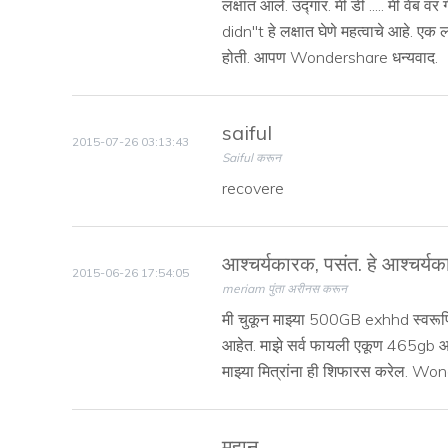
लक्षात आले. उद्गार. मी डी ..... मी वेब
didn''t हे लक्षात घेणे महत्वाचे आहे. एक 
होती. आपण Wondershare धन्यवाद.
saiful
2015-07-26 03:13:43
Saiful करून
recovere
आश्चर्यकारक, पसंत. हे आश्चर्य
2015-06-26 17:54:05
meriam पुंता अरीनस करून
मी चुकून माझ्या 500GB exhhd स्वरूपित
आहेत. माझे सर्व फायली एकूण 465gb आहे.
माझ्या मित्रांना ही शिफारस करेल. Wo
महान