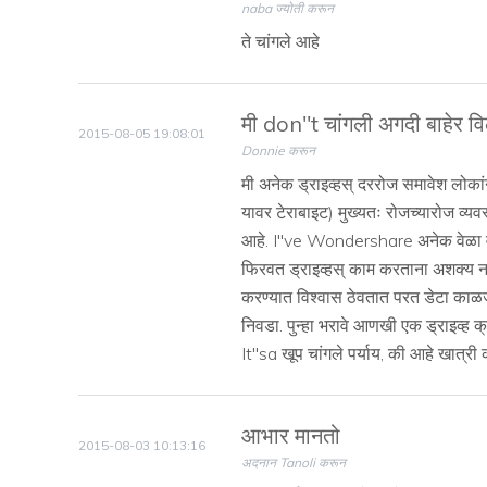
naba ज्योती करून
ते चांगले आहे
मी don''t चांगली अगदी बाहेर विलक्
2015-08-05 19:08:01
Donnie करून
मी अनेक ड्राइव्हस् दररोज समावेश लोकांन
यावर टेराबाइट) मुख्यतः रोजच्यारोज व्यव
आहे. I''ve Wondershare अनेक वेळा वापर
फिरवत ड्राइव्हस् काम करताना अशक्य न
करण्यात विश्वास ठेवतात परत डेटा काळज
निवडा. पुन्हा भरावे आणखी एक ड्राइव्ह क
It''sa खूप चांगले पर्याय, की आहे खात्री 
आभार मानतो
2015-08-03 10:13:16
अदनान Tanoli करून