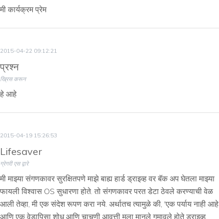
मी कार्यक्रम प्रेम
2015-04-22 09:12:21
प्रश्न
ख्रिस करून
हे आहे
2015-04-19 15:26:53
Lifesaver
ग्रेगरी एस द्वारे
मी माझ्या संगणकावर सुरक्षितपणे माझे बाह्य हार्ड ड्राइव्ह वर बॅक अप घेतला माझ्या
फायली विश्वास OS सुधारणा होते. तो संगणकावर परत डेटा ठेवले करण्याची वेळ
आली तेव्हा, मी एक संदेश रूपण करा नये. अर्थातच त्यामुळे की, 'एक पर्याय नाही आहे
आणि एक वेडापिसा शोध आणि चाचणी आवृत्ती मला मानले गमावले होते ड्राइव्ह