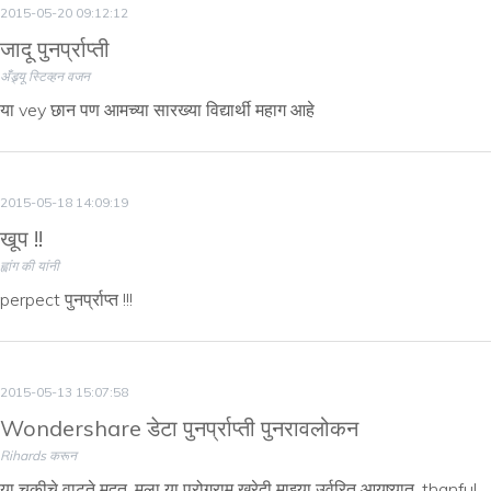
2015-05-20 09:12:12
जादू पुनर्प्राप्ती
अँड्र्यू स्टिव्हन वजन
या vey छान पण आमच्या सारख्या विद्यार्थी महाग आहे
2015-05-18 14:09:19
खूप !!
ह्वांग की यांनी
perpect पुनर्प्राप्त !!!
2015-05-13 15:07:58
Wondershare डेटा पुनर्प्राप्ती पुनरावलोकन
Rihards करून
या चुकीचे वाटते मदत, मला या प्रोग्राम खरेदी माझ्या उर्वरित आयुष्यात, thanful