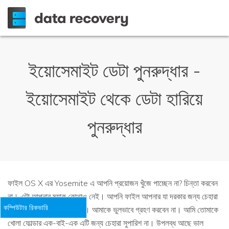
ইয়োসেমাইট ডেটা পুনরুদ্ধার -
ইয়োসেমাইট থেকে ডেটা হারিয়ে
পুনরুদ্ধার
ফাইল OS X এর Yosemite এ আপনি প্রয়োজন খুঁজে পাচ্ছেন না? চিন্তা করবেন
না। এটা আপনার ম্যাক কোথাও নেই। আপনি ফাইল আপনার যা দরকার জন্য চেহারা
কম্পিউটার রিকভারি
কিছু পদ্ধতি চেষ্টা করতে পারেন। আমাকে ভুলভাবে গ্রহণ করবেন না। আমি তোমাকে
খোলা ফোল্ডার এক-বাই-এক এটি জন্য চেহারা সুপারিশ না। উপলব্ধ আছে ভাল