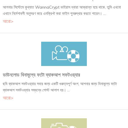
আপনার সিস্টেমে কুখ্যাত WannaCrypt ভাইরাস দ্বারা আক্রান্ত হয়ে থাকে, তুমি এখনো
এখানে নির্দেশাবলী অনুসরণ করে এনক্রিপ্ট করা ফাইল পুনরুদ্ধার করতে পারেন। ...
আরো>
ডাউনলোড বিনামূল্যে ফটো ব্যাকআপ সফটওয়্যার
ছবি ব্যাকআপ সফটওয়্যার সবার জন্য একটি গুরুত্বপূর্ণ অংশ, আপনার জন্য বিনামূল্যে ফটো
ব্যাকআপ সফটওয়্যার সম্বন্ধে পোস্ট আলাপ হয়। ...
আরো>