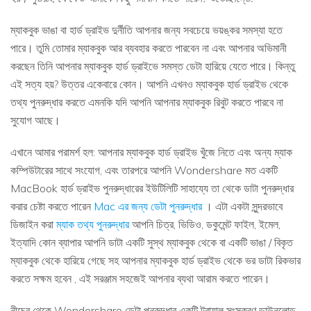
ম্যাকবুক ভাঙা বা হার্ড ড্রাইভ দুর্নীতি আপনার জন্য সবচেয়ে ভয়ঙ্কর সমস্যা হতে
পারে। তুমি তোমার ম্যাকবুক আর ব্যবহার করতে পারবেন না এবং আপনার অভিমানী
করছেন তিনি আপনার ম্যাকবুক হার্ড ড্রাইভে সমস্ত ডেটা হারিয়ে যেতে পারে। কিন্তু
এই সত্য হয়? উত্তর একেবারে কোন। আপনি এখনও ম্যাকবুক হার্ড ড্রাইভ থেকে
তথ্য পুনরুদ্ধার করতে এমনকি যদি আপনি আপনার ম্যাকবুক রিবুট করতে পারবে না
সুযোগ আছে।
এখানে আমার পরামর্শ হল: আপনার ম্যাকবুক হার্ড ড্রাইভ খুঁজে নিতে এবং অন্য ম্যাক
কম্পিউটারের সাথে সংযোগ, এবং তারপরে আপনি Wondershare মত একটি
MacBook হার্ড ড্রাইভ পুনরুদ্ধারের ইউটিলিটি সাহায্যে তা থেকে ডাটা পুনরুদ্ধার
করার চেষ্টা করতে পারেন
Mac এর জন্য ডেটা পুনরুদ্ধার
। এটা একটা সুন্দরভাবে
ডিজাইন করা
ম্যাক তথ্য পুনরুদ্ধার
আপনি চিত্র, ভিডিও, ডকুমেন্ট ফাইল, ইমেল,
ইত্যাদি কোন ব্যাপার আপনি ডাটা একটি সুস্থ ম্যাকবুক থেকে বা একটি ভাঙা / বিকৃত
ম্যাকবুক থেকে হারিয়ে গেছে সহ আপনার ম্যাকবুক হার্ড ড্রাইভ থেকে ভর ডাটা রিকভার
করতে সক্ষম হবেন , এই সরঞ্জাম সহজেই আপনার ব্যথা আরাম করতে পারেন।
নীচের থেকে Wondershare ডেটা পুনরুদ্ধার একটি ট্রায়াল সংস্করণ ডাউনলোড