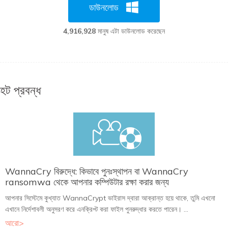
ডাউনলোড
4,916,928
মানুষ এটা ডাউনলোড করেছেন
হট প্রবন্ধ
WannaCry বিরুদ্ধে: কিভাবে পুনঃস্থাপন বা WannaCry
ransomwa থেকে আপনার কম্পিউটার রক্ষা করার জন্য
আপনার সিস্টেমে কুখ্যাত WannaCrypt ভাইরাস দ্বারা আক্রান্ত হয়ে থাকে, তুমি এখনো
এখানে নির্দেশাবলী অনুসরণ করে এনক্রিপ্ট করা ফাইল পুনরুদ্ধার করতে পারেন। ...
আরো>