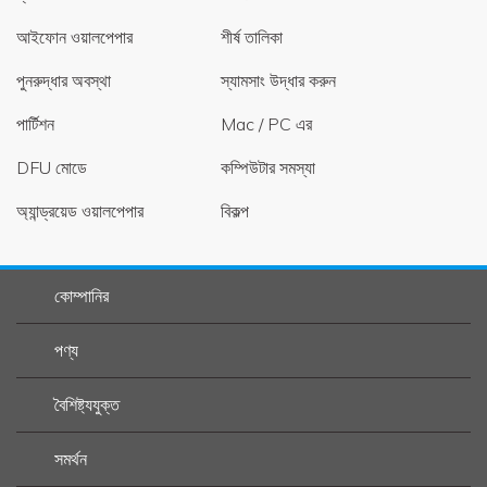
আইফোন ওয়ালপেপার
শীর্ষ তালিকা
পুনরুদ্ধার অবস্থা
স্যামসাং উদ্ধার করুন
পার্টিশন
Mac / PC এর
DFU মোডে
কম্পিউটার সমস্যা
অ্যান্ড্রয়েড ওয়ালপেপার
বিকল্প
কোম্পানির
পণ্য
বৈশিষ্ট্যযুক্ত
সমর্থন