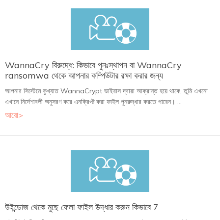
WannaCry বিরুদ্ধে: কিভাবে পুনঃস্থাপন বা WannaCry
ransomwa থেকে আপনার কম্পিউটার রক্ষা করার জন্য
আপনার সিস্টেমে কুখ্যাত WannaCrypt ভাইরাস দ্বারা আক্রান্ত হয়ে থাকে, তুমি এখনো
এখানে নির্দেশাবলী অনুসরণ করে এনক্রিপ্ট করা ফাইল পুনরুদ্ধার করতে পারেন। ...
আরো>
উইন্ডোজ থেকে মুছে ফেলা ফাইল উদ্ধার করুন কিভাবে 7