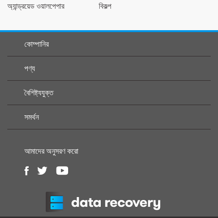
অ্যান্ড্রয়েড ওয়ালপেপার
বিকল্প
কোম্পানির
পণ্য
বৈশিষ্ট্যযুক্ত
সমর্থন
আমাদের অনুসরণ করো