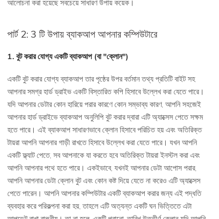
আলোচনা করা হয়েছে সবচেয়ে সাধারণ উপায় কয়েক।
পার্ট 2: 3 টি উপায় ব্যাকআপ আপনার কম্পিউটারে
1. বুট করার যোগ্য একটি ব্যাকআপ (বা "ক্লোন")
একটি বুট করার যোগ্য ব্যাকআপ তার পৃষ্ঠের উপর বর্তমান তথ্য প্রতিটি বাইট সহ
আপনার সমগ্র হার্ড ড্রাইভ একটি বিস্তারিত কপি হিসাবে উল্লেখ করা যেতে পারে।
যদি আপনার ডেটার কোন হারিয়ে পরার কারণে কোন সম্ভাব্য কারণ, আপনি সহজেই
আপনার হার্ড ড্রাইভে ব্যাকআপ অনুলিপি বুট করার দ্বারা এটি অ্যাক্সেস পেতে সক্ষম
হতে পারে। এই ব্যাকআপ সাধারণভাবে ক্লোন হিসাবে পরিচিত হয় এবং অতিরিক্ত
টায়রা আপনি আপনার গাড়ী রাখতে হিসাবে উল্লেখ করা যেতে পারে। যখন আপনি
একটি ফ্ল্যাট পেতে, সব আপনাকে যা করতে হবে অতিরিক্ত টায়রা ইনস্টল করা এবং
আপনি আপনার পথে হতে পারে। একইভাবে, যখনই আপনার ডেটা আপোস পরার,
আপনি আপনার ডেটা ক্লোন বুট এবং কোন কষ্ট দিয়ে যেতে না করেও এটি অ্যাক্সেস
পেতে পারেন। আপনি আপনার কম্পিউটার একটি ব্যাকআপ করার জন্য এই পদ্ধতি
ব্যবহার করে পরিকল্পনা করা হয়, তাহলে এটি অত্যন্ত একটি ঘন ভিত্তিতে এটা
আপডেট রাখা বাঞ্ছনীয়। তা না হলে, একটি পুরানো, তারিখ উত্তীর্ণ ক্লোন যদি আপনি