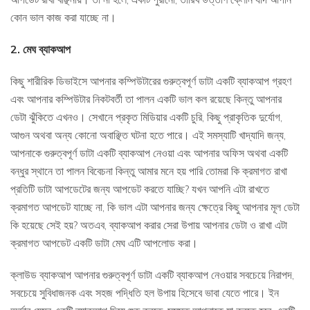
কোন ভাল কাজ করা যাচ্ছে না।
2. মেঘ ব্যাকআপ
কিছু শারীরিক ডিভাইসে আপনার কম্পিউটারের গুরুত্বপূর্ণ ডাটা একটি ব্যাকআপ গ্রহণ
এবং আপনার কম্পিউটার নিকটবর্তী তা পালন একটি ভাল কল রয়েছে কিন্তু আপনার
ডেটা ঝুঁকিতে এখনও। সেখানে প্রকৃত মিডিয়ার একটি চুরি, কিছু প্রাকৃতিক দুর্যোগ,
আগুন অথবা অন্য কোনো অবাঞ্ছিত ঘটনা হতে পারে। এই সমস্যাটি খাদ্যাদি জন্য,
আপনাকে গুরুত্বপূর্ণ ডাটা একটি ব্যাকআপ নেওয়া এবং আপনার অফিস অথবা একটি
বন্ধুর স্থানে তা পালন বিবেচনা কিন্তু আমার মনে হয় পারি তোমরা কি ক্রমাগত রাখা
প্রতিটি ডাটা আপডেটের জন্য আপডেট করতে যাচ্ছি? যখন আপনি এটা রাখতে
ক্রমাগত আপডেট যাচ্ছে না, কি ভাল এটা আপনার জন্য ক্ষেত্রে কিছু আপনার মূল ডেটা
কি হয়েছে সেই হয়? অতএব, ব্যাকআপ করার সেরা উপায় আপনার ডেটা ও রাখা এটা
ক্রমাগত আপডেট একটি ডাটা মেঘ এটি আপলোড করা।
ক্লাউড ব্যাকআপ আপনার গুরুত্বপূর্ণ ডাটা একটি ব্যাকআপ নেওয়ার সবচেয়ে নিরাপদ,
সবচেয়ে সুবিধাজনক এবং সহজ পদ্ধিতি হল উপায় হিসেবে ভাবা যেতে পারে। ইন