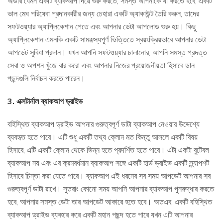
অর্ডার যেমন একটি ব্যাকআপ দিয়ে শুরু করতে, সমস্ত আপনাকে যা করতে হবে, একটি
ভাল মেঘ পরিষেবা প্রদানকারীর জন্য চেহারা একটি অ্যাকাউন্ট তৈরি করুন, তাদের
সফটওয়্যার অ্যাপ্লিকেশান পেতে এবং আপনার ডেটা আপলোড শুরু হয়। কিছু
অ্যাপ্লিকেশান এমনকি একটি সামঞ্জস্যপূর্ণ ভিত্তিতে স্বয়ংক্রিয়ভাবে আপনার ডেটা
আপডেট সুবিধা প্রদান। যখন আপনি সফটওয়্যার চালানোর, আপনি সমস্ত প্রদত্ত
সেবা ও অপশন খুঁজে বার করো এবং আপনার নিজের প্রয়োজনীয়তা হিসাবে ডান
পছন্দগুলি নির্বাচন করতে পারেন।
3. এক্সটার্নাল ব্যাকআপ ড্রাইভ
বহিস্থিত ব্যাকআপ ড্রাইভ আপনার গুরুত্বপূর্ণ ডাটা ব্যাকআপ নেওয়ার উদ্দেশ্যে
ব্যবহৃত হতে পারে। এটি শুধু একটি তথ্য ক্লোন মত কিন্তু আসলে একটি বিষয়
হিসাবে, এটি একটি ক্লোন থেকে ভিন্ন হতে প্রদর্শিত হতে পারে। এটা একটা বুটেবল
ব্যাকআপ নয় এবং এর ক্রমবর্ধমান ব্যাকআপ সঙ্গে একটি হার্ড ড্রাইভ একটি স্ন্যাপশট
হিসাবে চিন্তা করা যেতে পারে। ব্যাকআপ এই ধরনের সব সময় আপডেট আপনার সব
গুরুত্বপূর্ণ ডাটা রাখে। সুতরাং কোনো সময় আপনি আপনার ব্যাকআপ পুনরুদ্ধার করতে
হবে, আপনার সমস্ত ডেটা তার আপডেট আকারে হতে হবে। অতএব, একটি বহিস্থিত
ব্যাকআপ ড্রাইভ ব্যবহার করে একটি মহান পছন্দ হতে পারে যখন এটি আপনার