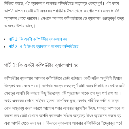
নিশ্চিত করতে, এটা ব্যাকআপ আপনার কম্পিউটারে অত্যন্ত গুরুত্বপূর্ণ। এই ভাবে,
আপনি আপনার ডেটা এটা একরকম প্রাথমিক উৎস থেকে আপোস পরার এমনকি যদি
অ্যাক্সেস পেতে পারবেন। সেখানে আপনার কম্পিউটারের তে ব্যাকআপ গুরুত্বপূর্ণ তথ্য
অসংখ্য উপায় আছে।
পার্ট 1: কি একটা কম্পিউটার ব্যাকআপ হয়
পার্ট 2: 3 টি উপায় ব্যাকআপ আপনার কম্পিউটারে
পার্ট 1: কি একটা কম্পিউটার ব্যাকআপ হয়
কম্পিউটার ব্যাকআপ আপনার কম্পিউটারে ডেটা বর্তমানে একটি সঠিক অনুলিপি হিসাবে
উল্লেখ করা যেতে পারে। আপনার সমস্ত গুরুত্বপূর্ণ ডাটা অন্য ডিভাইসে যেখানে এটি
ক্ষেত্রে আপনি কি কখনো কিছু উদ্দেশ্যে এটি প্রয়োজন থাকে তার মূল ফর্ম রাখা হয়।
তথ্য একরকম কোনো সাইবার হামলা, আপতিক মুছে ফেলার, শারীরিক ক্ষতি বা অন্য
কোন সম্ভাব্য কারণ কারণে আপোস পরার আপনার প্রাথমিক উৎস, সমস্ত আপনাকে যা
করতে হবে ডেটা যেখানে আপনি ব্যাকআপ সঞ্চিত অন্যান্য উৎস অ্যাক্সেস করতে হয়
এবং আপনি যেতে ভাল হন । কিভাবে ব্যাকআপ আপনার কম্পিউটারে নিম্নোক্ত পর্বে