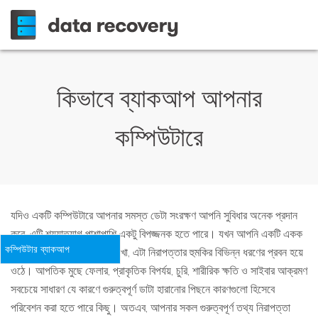
কিভাবে ব্যাকআপ আপনার
কম্পিউটারে
যদিও একটি কম্পিউটারে আপনার সমস্ত ডেটা সংরক্ষণ আপনি সুবিধার অনেক প্রদান
করে, এটি শয্যাত্যাগ পাশাপাশি একটু বিপজ্জনক হতে পারে। যখন আপনি একটি একক
কম্পিউটার ব্যাকআপ
জায়গায় আপনার সমস্ত ডেটা রাখা, এটা নিরাপত্তার হুমকির বিভিন্ন ধরণের প্রবন হয়ে
ওঠে। আপতিক মুছে ফেলার, প্রাকৃতিক বিপর্যয়, চুরি, শারীরিক ক্ষতি ও সাইবার আক্রমণ
সবচেয়ে সাধারণ যে কারণে গুরুত্বপূর্ণ ডাটা হারানোর পিছনে কারণগুলো হিসেবে
পরিবেশন করা হতে পারে কিছু। অতএব, আপনার সকল গুরুত্বপূর্ণ তথ্য নিরাপত্তা