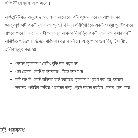
কম্পিউটারে ব্যাক আপ আসে।
আর্গুমেন্ট উপরে অনুচ্ছেদ আলোচনা আলোকে, এটা প্রমান করে যে আপনার সব
গুরুত্বপূর্ণ ডাটা একটি ব্যাকআপ গ্রহণ বিভিন্ন পরিস্থিতিতে একটি সংখ্যা খুব উপকারে
লাগতে পারে। অতএব, এটা অত্যন্ত আপনার নিষ্পত্তি একটি ব্যাকআপ রাখার একটি
অনিশ্চিত পরিকল্পনা হিসেবে পরিবেশন করা বাঞ্ছনীয়। এ ব্যাপারে অল্প কিছু টিপ্স নীচে
তালিকাভুক্ত করা হয়।
ক্লোন ব্যাকআপ মেকিং বুদ্ধিমান পছন্দ হয়;
এটা তোলে একাধিক ব্যাকআপ নিতে ব্যাথা না;
যদি আপনি একটি বাহ্যিক হার্ড ড্রাইভে ব্যাকআপ গ্রহণ করা হয়, তাহলে
সবসময় শারীরিক ক্ষতির এড়ানোর জন্য শ্রেষ্ঠ মানের ড্রাইভ কেনার পছন্দ করে।
হট প্রবন্ধ