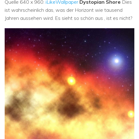
Quelle 640 x 960:
iLikeWallpaper
Dystopian Shore
Dies
ist wahrscheinlich das, was der Horizont wie tausend
Jahren aussehen wird. Es sieht so schön aus , ist es nicht?