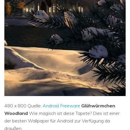
480 x 800 Quelle:
Android Freeware
Glühwürmchen
Woodland
Wie magisch ist diese Tapete? Dies ist einer
der besten Wallpaper für Android zur Verfügung da
draußen.