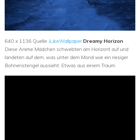
640 x 1136 Quelle:
iLikeWallpaper
Dreamy Horizon
Diese Anime Mädchen schwebten am Horizont auf und
landeten auf dem, was unter dem Mond wie ein riesiger
Bohnenstengel aussieht. Etwas aus einem Traum.