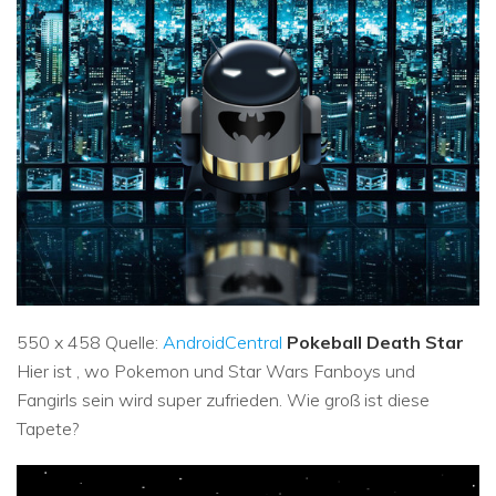
550 x 458 Quelle:
AndroidCentral
Pokeball Death Star
Hier ist , wo Pokemon und Star Wars Fanboys und
Fangirls sein wird super zufrieden. Wie groß ist diese
Tapete?