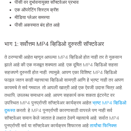
पीसी वर दुर्भावनायुक्त सॉफ्टवेअर प्रभाव
एक ऑपरेटिंग सिस्टम क्रॅश
मीडिया प्लेअर समस्या
पीसी अकस्मात बंद होत आहे
भाग 1: सर्वोत्तम MP4 व्हिडिओ दुरुस्ती सॉफ्टवेअर
ते ठरण्याची आहेत म्हणून आपल्या MP4 व्हिडिओ होत नाही तर ते नुकसान
झाले आहे की एक मजबूत शक्यता आहे. एक दूषित MP4 व्हिडिओ सहसा
सहजपणे दुरुस्ती होत नाही. त्यामुळे, आपण एका विशिष्ट MP4 व्हिडिओ
फाइल जतन काही महत्त्वाचा व्हिडिओ सामग्री आणि हे भ्रष्ट नाही तर आपण
कायमचे ते सर्व गमवाल. तो आपली खात्री आहे एक ऐवजी उदास चित्र आहे.
तथापि, उपलब्ध समाधान आहे. आपण सहकार्य करू शकता इंटरनेट वर
उपस्थित MP4 पुनर्प्राप्ती सॉफ्टवेअर कार्यक्रम आहेत
भ्रष्ट MP4 व्हिडिओ
दुरूस्त
करतो. हे MP4 पुनर्प्राप्ती कारणासाठी वापरले पण नाही सर्व
सॉफ्टवेअर समान केले जातात हे लक्षात ठेवणे महत्वाचे आहे. सर्वात MP4
पुनर्प्राप्ती सर्व या सॉफ्टवेअर कार्यक्रम शिफारस आहे
तार्यांचा फिनिक्स