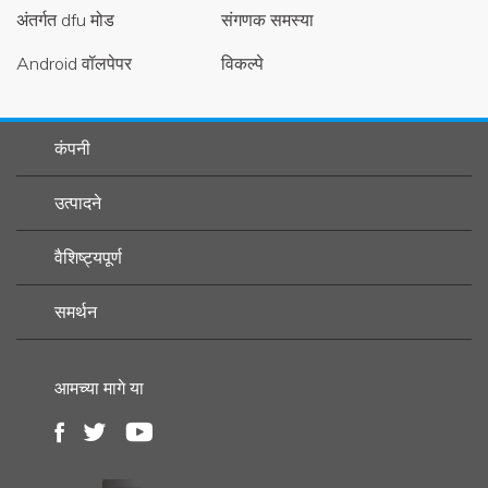
अंतर्गत dfu मोड
संगणक समस्या
Android वॉलपेपर
विकल्पे
कंपनी
उत्पादने
वैशिष्ट्यपूर्ण
समर्थन
आमच्या मागे या