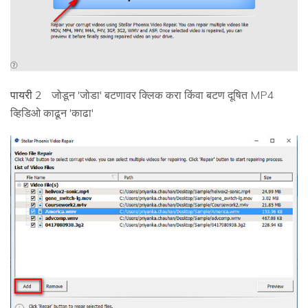
पायरी 2
जोडून 'जोडा' बटणावर क्लिक करा किंवा बटण दूषित MP4
व्हिडिओ काढून 'काढा'