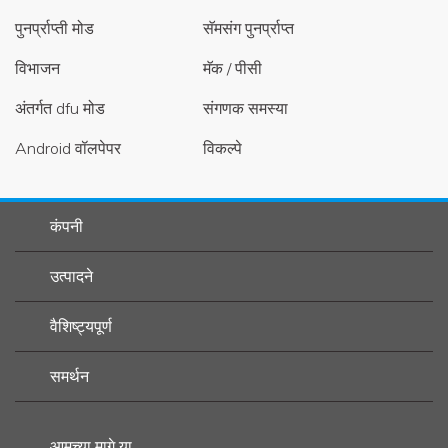
पुनर्प्राप्ती मोड
सॅमसंग पुनर्प्राप्त
विभाजन
मॅक / पीसी
अंतर्गत dfu मोड
संगणक समस्या
Android वॉलपेपर
विकल्पे
कंपनी
उत्पादने
वैशिष्ट्यपूर्ण
समर्थन
आमच्या मागे या