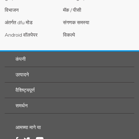
विभाजन
मॅक / पीसी
अंतर्गत dfu मोड
संगणक समस्या
Android वॉलपेपर
विकल्पे
कंपनी
उत्पादने
वैशिष्ट्यपूर्ण
समर्थन
आमच्या मागे या