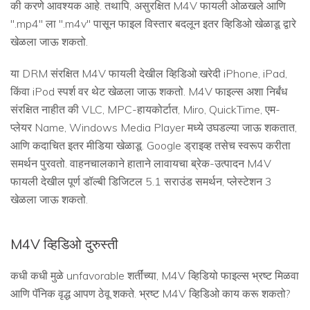
की करणे आवश्यक आहे. तथापि, असुरक्षित M4V फायली ओळखले आणि
".mp4" ला ".m4v" पासून फाइल विस्तार बदलून इतर व्हिडिओ खेळाडू द्वारे
खेळला जाऊ शकतो.
या DRM संरक्षित M4V फायली देखील व्हिडिओ खरेदी iPhone, iPad,
किंवा iPod स्पर्श वर थेट खेळला जाऊ शकतो. M4V फाइल्स अशा निर्बंध
संरक्षित नाहीत की VLC, MPC-हायकोर्टात, Miro, QuickTime, एम-
प्लेयर Name, Windows Media Player मध्ये उघडल्या जाऊ शकतात,
आणि कदाचित इतर मीडिया खेळाडू. Google ड्राइव्ह तसेच स्वरूप करीता
समर्थन पुरवतो. वाहनचालकाने हाताने लावायचा ब्रेक-उत्पादन M4V
फायली देखील पूर्ण डॉल्बी डिजिटल 5.1 सराउंड समर्थन, प्लेस्टेशन 3
खेळला जाऊ शकतो.
M4V व्हिडिओ दुरुस्ती
कधी कधी मुळे unfavorable शर्तींच्या, M4V व्हिडियो फाइल्स भ्रष्ट मिळवा
आणि पॅनिक वृद्ध आपण ठेवू शकते. भ्रष्ट M4V व्हिडिओ काय करू शकतो?