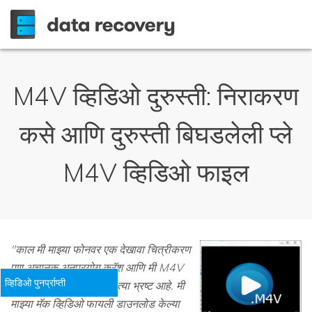
M4V व्हिडिओ दुरुस्ती: निराकरण
कसे आणि दुरुस्ती बिघडलेली प्ले
M4V व्हिडिओ फाइल
"काल मी माझ्या फोनवर एक देखावा चित्रीकरण
पण अचानक अनुप्रयोग क्रॅश आणि मी M4V
व्हिडिओ पुनर्प्राप्ती
उघडण्याचा प्रयत्न तेव्हा तो त्या भ्रष्ट आहे. मी
माझ्या मॅक व्हिडिओ फायली डाउनलोड केल्या