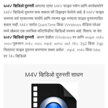
M4V व्हिडिओ दुरुस्ती
आपल्या भ्रष्ट M4V फाइल स्कॅन आणि कार्यक्षमतेने
M4V व्हिडिओ दुरूस्त करू शकता की डिझाइन केलेले आहे. हे M4V फाइल
समस्या सर्व प्रकारच्या सामोरे आणि त्याच्या मूळ स्पष्टता फाइल पुनरुत्पादित
शकत नाही. M4V सर्वात QuickTime किंवा Windows मीडिया प्लेअर
मध्ये खेळला एक लवचिक मल्टिमिडीया व्हिडिओ स्वरूप आहे. शिवाय, या येत
M4V व्हिडिओ दुरुस्ती
, आपण देखील Windows वर आणि reapir .m4v,
.mov नुकसान .m4v, .mov, .mp4, .wmv, .asf, .f4v, .3g2 किंवा .3gp
चित्रपट फाइल दुरूस्त करण्यास सक्षम असेल , .mp4, .m4v किंवा Mac
वर .f4v व्हिडिओ.
M4V व्हिडिओ दुरुस्ती साधन