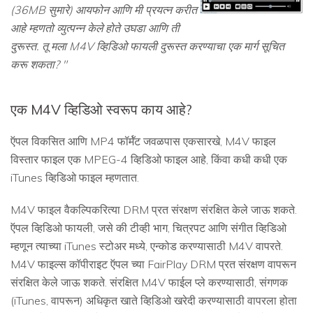
(36MB सुमारे) आयफोन आणि मी प्रयत्न करीत
आहे म्हणतो व्युत्पन्न केले होते उघडा आणि ती
दुरूस्त. तू मला M4V व्हिडिओ फायली दुरूस्त करण्याचा एक मार्ग सूचित
करू शकता? "
एक M4V व्हिडिओ स्वरूप काय आहे?
ऍपल विकसित आणि MP4 फॉर्मॅट जवळपास एकसारखे, M4V फाइल
विस्तार फाइल एक MPEG-4 व्हिडिओ फाइल आहे, किंवा कधी कधी एक
iTunes व्हिडिओ फाइल म्हणतात.
M4V फाइल वैकल्पिकरित्या DRM प्रत संरक्षण संरक्षित केले जाऊ शकते.
ऍपल व्हिडिओ फायली, जसे की टीव्ही भाग, चित्रपट आणि संगीत व्हिडिओ
म्हणून त्याच्या iTunes स्टोअर मध्ये, एन्कोड करण्यासाठी M4V वापरते.
M4V फाइल्स कॉपीराइट ऍपल च्या FairPlay DRM प्रत संरक्षण वापरून
संरक्षित केले जाऊ शकते. संरक्षित M4V फाईल प्ले करण्यासाठी, संगणक
(iTunes, वापरून) अधिकृत खाते व्हिडिओ खरेदी करण्यासाठी वापरला होता