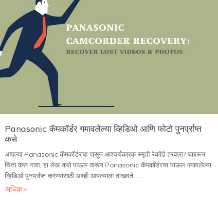
Panasonic कॅमकॉर्डर गमावलेल्या व्हिडिओ आणि फोटो पुनर्प्राप्त
कसे
आपल्या Panasonic कॅमकॉर्डरचा पासून आश्चर्यकारक स्मृती रेकॉर्ड हरवला? घाबरून
चिंता करू नका. हा लेख कसे पाऊल करून Panasonic कॅमकॉर्डरचा पाऊल गमावलेल्या
व्हिडिओ पुनर्प्राप्त करण्यासाठी आम्ही आपल्याला दाखवते. ...
अधिक>