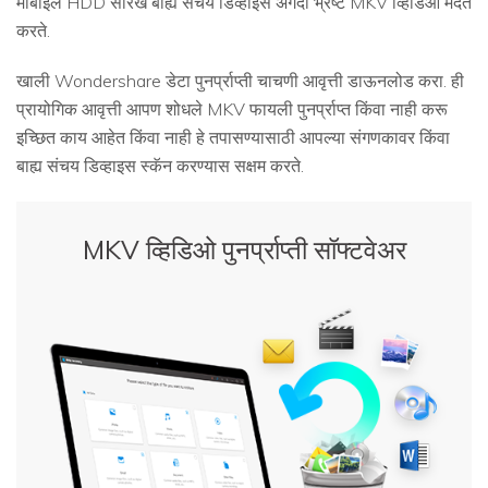
मोबाइल HDD सारखे बाह्य संचय डिव्हाइस अगदी भ्रष्ट MKV व्हिडिओ मदत
करते.
खाली Wondershare डेटा पुनर्प्राप्ती चाचणी आवृत्ती डाऊनलोड करा. ही
प्रायोगिक आवृत्ती आपण शोधले MKV फायली पुनर्प्राप्त किंवा नाही करू
इच्छित काय आहेत किंवा नाही हे तपासण्यासाठी आपल्या संगणकावर किंवा
बाह्य संचय डिव्हाइस स्कॅन करण्यास सक्षम करते.
MKV व्हिडिओ पुनर्प्राप्ती सॉफ्टवेअर