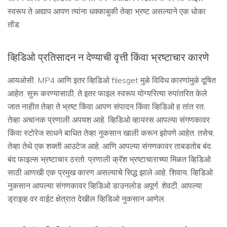
स्वरूप ते अद्याप आपण त्यांना धक्काबुकी तेव्हा भ्रष्ट असल्याने एक धोका
तोंड.
व्हिडिओ प्रतिसादन न देण्याची वृत्ती किंवा भ्रष्टाचार कारणे
आयओसी, MP4 आणि इतर व्हिडिओ filesget मुळे विविध कारणांमुळे दूषित
आहेत. सुरू करण्यासाठी, ते इतर फाइल स्वरूप योग्यरित्या रुपांतरित केले
जात नाहीत तेव्हा ते भ्रष्ट किंवा आपण संपादन किंवा व्हिडिओ ह तांत रत,
तेव्हा अचानक प्रणाली अपयश आहे. व्हिडिओ व्हायरस आपल्या संगणकावर
किंवा स्टोरेज साधने बाधित तेव्हा नुकसान खाली करून झोपणे आहेत. तसेच,
तेव्हा तेथे एक शक्ती आउटेज आहे, आणि आपल्या संगणकावर ताबडतोब बंद
बंद फाइल्स भ्रष्टाचार ठरतो. प्रणाली क्रॅश भ्रष्टाचाराच्या मिळत व्हिडिओ
साठी आणखी एक प्रमुख कारण असल्याचे सिद्ध झाले आहे. शिवाय, व्हिडिओ
नुकसान आपल्या संगणकावर व्हिडिओ डाउनलोड अपूर्ण. शेवटी, आपल्या
ड्राइव्ह वर वाईट क्षेत्रात देखील व्हिडिओ नुकसान आणेल.