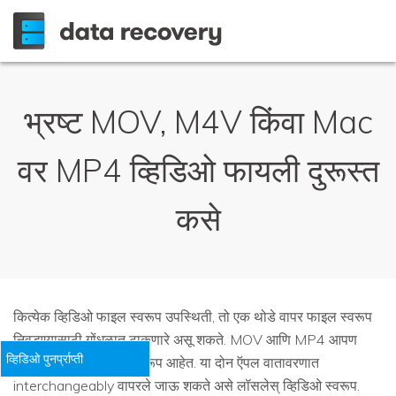
भ्रष्ट MOV, M4V किंवा Mac
वर MP4 व्हिडिओ फायली दुरूस्त
कसे
कित्येक व्हिडिओ फाइल स्वरूप उपस्थिती, तो एक थोडे वापर फाइल स्वरूप
निवडण्यासाठी गोंधळात टाकणारे असू शकते. MOV आणि MP4 आपण
व्हिडिओ पुनर्प्राप्ती
वापरू शकता की फाइल स्वरूप आहेत. या दोन ऍपल वातावरणात
interchangeably वापरले जाऊ शकते असे लॉसलेस् व्हिडिओ स्वरूप.