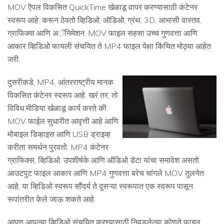
MOV ऍपल विकसित QuickTime खेळाडू वापर करण्यासाठी कंटेनर
स्वरूप आहे. करून ठेवतो व्हिडिओ, ऑडिओ, ग्रंथ, 3D, आभासी वास्तव,
ग्राफिक्स आणि अॅनिमेशन. MOV फाइल सहसा उच्च गुणवत्ता आणि
आकार व्हिडिओ फायली संचयित ते MP4 फाइल पेक्षा किंचित मोठ्या आहेत
जरी.
दुसरीकडे, MP4, आंतरराष्ट्रीय मानक
विकसित कंटेनर स्वरूप आहे. खरं तर, तो
विविध मीडिया खेळाडू कार्य करते की
MOV फाईल सुधारीत आवृत्ती आहे आणि
मोबाइल डिव्हाइस आणि USB ड्राइव्ह
करीता समर्थन पुरवतो. MP4 कंटेनर
ग्राफिक्स, व्हिडिओ, उपशीर्षके आणि ऑडिओ डेटा यांचा समावेश असतो.
आउटपुट फाइल आकार आणि MP4 गुणवत्ता बरेच चांगले MOV तुलनेत
आहे. या व्हिडिओ स्वरूप सौंदर्य ते दुसऱ्या स्वरूपात एक स्वरूप पासून
रूपांतरीत केले जाऊ शकते आहे.
आपण आपल्या व्हिडिओ संचयित करण्यासाठी निवडलेल्या कोणते फाइल