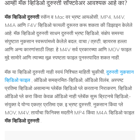
आम्ही मॅक व्हिडिओ दुरुस्ती सॉफ्टवेअर आवश्यक आहे का?
मॅक व्हिडिओ दुरुस्ती
स्कॅन व Mac वर भ्रष्ट आयओसी, MP4, M4V,
M4A आणि F4V व्हिडिओ फायली दुरूस्त करू शकता की डिझाइन केलेले
आहे. मॅक व्हिडिओ दुरुस्ती साधन दुरुस्ती भ्रष्ट व्हिडिओ, संक्षेप समस्या
संपुष्टात नुकसान स्वरूपांमध्ये केलेले बदल, वाचा / त्रुटी, व्हायरस हल्ला
आणि अन्य कारणांसाठी लिहा. हे M4V सर्व प्रकारच्या आणि MOV फाइल
मुद्दे सामोरे आणि त्याच्या मूळ स्पष्टता फाइल पुनरुत्पादित शकत नाही.
मॅक या व्हिडिओ दुरुस्ती नाही स्वयं निश्चित माहिती चुकीची,
दुरुस्ती नुकसान
व्हिडिओ फाइल
, ऑडिओ समक्रमित-व्हिडिओ, ऑडिओ विलंब, अस्पष्ट
प्रतिमा व्हिडिओ असामान्य प्लेबॅक व्हिडिओ प्ले करताना निराकरण, व्हिडिओ
ऑडिओ प्ले करा किंवा केवळ ऑडिओ नाही प्लेबॅक सुरू ब्रिटनचे व्हिडिओ,-
संयुक्त दे योग्य एकत्र प्रतिमा एक, इ भ्रष्ट दुरुस्ती, नुकसान किंवा प्ले
MOV, M4V, तार्यांचा फिनिक्स मदतीने MP4 किंवा M4A व्हिडिओ फाइल
मॅक व्हिडिओ दुरुस्ती
.