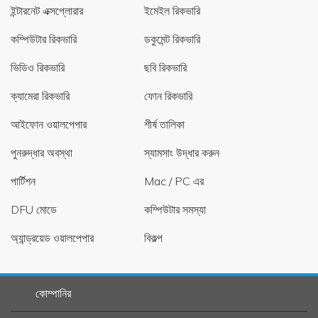
ইন্টারনেট এক্সপ্লোরার
ইমেইল রিকভারি
কম্পিউটার রিকভারি
ডকুমেন্ট রিকভারি
ভিডিও রিকভারি
ছবি রিকভারি
ক্যামেরা রিকভারি
ফোন রিকভারি
আইফোন ওয়ালপেপার
শীর্ষ তালিকা
পুনরুদ্ধার অবস্থা
স্যামসাং উদ্ধার করুন
পার্টিশন
Mac / PC এর
DFU মোডে
কম্পিউটার সমস্যা
অ্যান্ড্রয়েড ওয়ালপেপার
বিকল্প
কোম্পানির