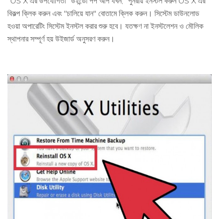
"OS X এর উপযোগিতা" উইন্ডো পপ আপ যখন, "পুনরায় ইনস্টল করুন OS X এর"
বিকল্প ক্লিক করুন এবং "চালিয়ে যান" বোতামে ক্লিক করুন। সিস্টেম ডাউনলোড
হওয়া অপারেটিং সিস্টেম ইনস্টল করার শুরু হবে। যতক্ষণ না ইনস্টলেশন ও মৌলিক
স্থাপনার সম্পূর্ণ হয় উইজার্ড অনুসরণ করুন।