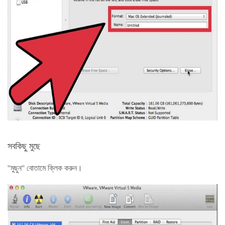
সবকিছু মুছে
"মুছুন" বোতামে ক্লিক করুন।