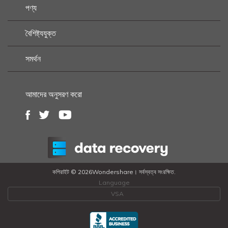
পণ্য
বৈশিষ্ট্যযুক্ত
সমর্থন
আমাদের অনুসরণ করো
কপিরাইট ©
2026Wondershare। সর্বস্বত্ব সংরক্ষিত.
Language
VSA