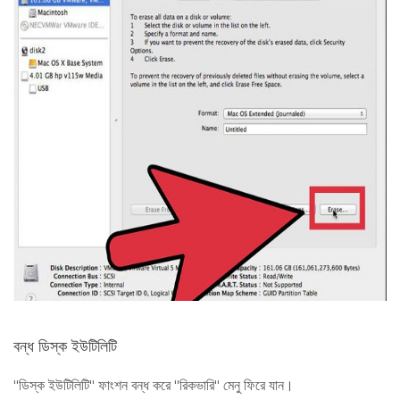
বন্ধ ডিস্ক ইউটিলিটি
"ডিস্ক ইউটিলিটি" ফাংশন বন্ধ করে "রিকভারি" মেনু ফিরে যান।