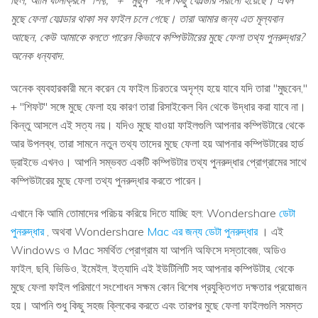
ছিল, আমি ঘটনাক্রমে "শিফ্ট," + "মুছুন" সঙ্গে কিছু ফোল্ডার সরানো হয়েছে। এখন
মুছে ফেলা ফোল্ডার থাকা সব ফাইল চলে গেছে। তারা আমার জন্য এত মূল্যবান
আছেন, কেউ আমাকে বলতে পারেন কিভাবে কম্পিউটারের মুছে ফেলা তথ্য পুনরুদ্ধার?
অনেক ধন্যবাদ.
অনেক ব্যবহারকারী মনে করেন যে ফাইল চিরতরে অদৃশ্য হয়ে যাবে যদি তারা "মুছবেন,"
+ "শিফট" সঙ্গে মুছে ফেলা হয় কারণ তারা রিসাইকেল বিন থেকে উদ্ধার করা যাবে না।
কিন্তু আসলে এই সত্য নয়। যদিও মুছে যাওয়া ফাইলগুলি আপনার কম্পিউটারে থেকে
আর উপলব্ধ, তারা সামনে নতুন তথ্য তাদের মুছে ফেলা হয় আপনার কম্পিউটারের হার্ড
ড্রাইভে এখনও। আপনি সম্ভবত একটি কম্পিউটার তথ্য পুনরুদ্ধার প্রোগ্রামের সাথে
কম্পিউটারের মুছে ফেলা তথ্য পুনরুদ্ধার করতে পারেন।
এখানে কি আমি তোমাদের পরিচয় করিয়ে দিতে যাচ্ছি হল: Wondershare
ডেটা
পুনরুদ্ধার
, অথবা Wondershare
Mac এর জন্য ডেটা পুনরুদ্ধার
। এই
Windows ও Mac সমর্থিত প্রোগ্রাম যা আপনি অফিসে দস্তাবেজ, অডিও
ফাইল, ছবি, ভিডিও, ইমেইল, ইত্যাদি এই ইউটিলিটি সহ আপনার কম্পিউটার, থেকে
মুছে ফেলা ফাইল পরিমাণে সংশোধন সক্ষম কোন বিশেষ প্রযুক্তিগত দক্ষতার প্রয়োজন
হয়। আপনি শুধু কিছু সহজ ক্লিকের করতে এবং তারপর মুছে ফেলা ফাইলগুলি সমস্ত