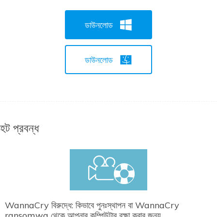
ডাউনলোড
ডাউনলোড
হট প্রবন্ধ
WannaCry বিরুদ্ধে: কিভাবে পুনঃস্থাপন বা WannaCry
ransomwa থেকে আপনার কম্পিউটার রক্ষা করার জন্য