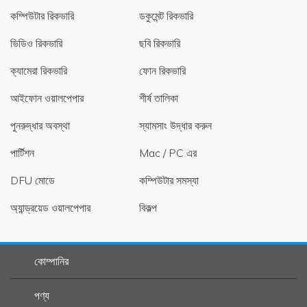
কম্পিউটার রিকভারি
ডকুমেন্ট রিকভারি
ভিডিও রিকভারি
ছবি রিকভারি
ক্যামেরা রিকভারি
ফোন রিকভারি
আইফোন ওয়ালপেপার
শীর্ষ তালিকা
পুনরুদ্ধার অবস্থা
স্যামসাং উদ্ধার করুন
পার্টিশন
Mac / PC এর
DFU মোডে
কম্পিউটার সমস্যা
অ্যান্ড্রয়েড ওয়ালপেপার
বিকল্প
কোম্পানির
পণ্য