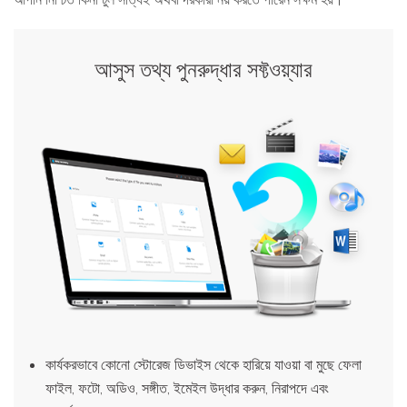
আসুস তথ্য পুনরুদ্ধার সফ্টওয়্যার
কার্যকরভাবে কোনো স্টোরেজ ডিভাইস থেকে হারিয়ে যাওয়া বা মুছে ফেলা
ফাইল, ফটো, অডিও, সঙ্গীত, ইমেইল উদ্ধার করুন, নিরাপদে এবং