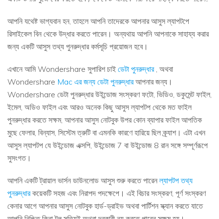
আপনি যথেষ্ট ভাগ্যবান হন, তাহলে আপনি তাদেরকে আপনার আসুস ল্যাপটপে
রিসাইকেল বিন থেকে উদ্ধার করতে পারেন। অন্যথায় আপনি আপনাকে সাহায্য করার
জন্য একটি আসুস তথ্য পুনরুদ্ধার কর্মসূচি প্রয়োজন হবে।
এখানে আমি Wondershare সুপারিশ চাই
ডেটা পুনরুদ্ধার
, অথবা
Wondershare
Mac এর জন্য ডেটা পুনরুদ্ধার
আপনার জন্য।
Wondershare ডেটা পুনরুদ্ধার উইন্ডোজ সংস্করণ ফটো, ভিডিও, ডকুমেন্ট ফাইল,
ইমেল, অডিও ফাইল এবং আরও অনেক কিছু আসুস ল্যাপটপ থেকে মত ফাইল
পুনরুদ্ধার করতে সক্ষম, আপনার আসুস নোটবুক উপর কোন ব্যাপার ফাইল আপতিক
মুছে ফেলার, বিন্যাস, সিস্টেম ত্রুটি বা এমনকি কারণে হারিয়ে ছিল ক্র্যাশ। এটা এখন
আসুস ল্যাপটপ যে উইন্ডোজ এক্সপি, উইন্ডোজ 7 বা উইন্ডোজ 8 রান সঙ্গে সম্পূর্ণরূপে
সুসংগত।
আপনি একটি ট্রায়াল ভার্সন ডাউনলোড আসুস শুরু করতে পারেন
ল্যাপটপ তথ্য
পুনরুদ্ধার
কয়েকটি সহজ এবং নিরাপদ পদক্ষেপে। এই বিচার সংস্করণ, পূর্ণ সংস্করণ
কেনার আগে আপনার আসুস নোটবুক হার্ড-ড্রাইভ অথবা পার্টিশন স্ক্যান করতে যাতে
আপনি নিশ্চিত কিনা টুল সত্যিই অথবা দরকারী নয় করতে পারেন সক্ষম হয়।