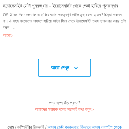
ইয়োসেমাইট ডেটা পুনরুদ্ধার - ইয়োসেমাইট থেকে ডেটা হারিয়ে পুনরুদ্ধার
OS X এর Yosemite এ হারিয়ে অথবা গুরুত্বপূর্ণ ফাইল মুছে ফেলা হয়েছে? চিন্তা করবেন
না। 4 সহজ পদক্ষেপের মাধ্যমে হারিয়ে ফাইল ফিরে পেতে ইয়োসেমাইট তথ্য পুনরুদ্ধার করার চেষ্টা
করুন। ...
আরো>
আরো দেখুন
পণ্য সম্পর্কিত প্রশ্ন?
আমাদের সহায়ক দলের সরাসরি কথা বলুন>
হোম
/
কম্পিউটার রিকভারি
/
আসুস ডেটা পুনরুদ্ধার: কিভাবে আসুস ল্যাপটপ থেকে