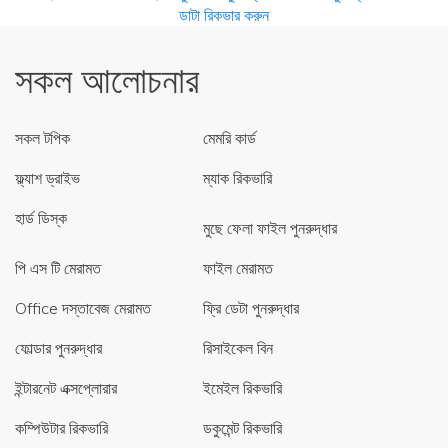
ডাটা রিকভার করুন
সকল আলোচনার
সকল টপিক
মেমরি কার্ড
ফ্ল্যাশ ড্রাইভ
ম্যাক রিকভারি
হার্ড ডিস্ক
মুছে ফেলা ফাইল পুনরুদ্ধার
পি এস টি মেরামত
ফাইল মেরামত
Office দস্তাবেজ মেরামত
ফ্রি ডেটা পুনরুদ্ধার
ফোল্ডার পুনরুদ্ধার
রিসাইকেল বিন
ইন্টারনেট এক্সপ্লোরার
ইমেইল রিকভারি
কম্পিউটার রিকভারি
ডকুমেন্ট রিকভারি