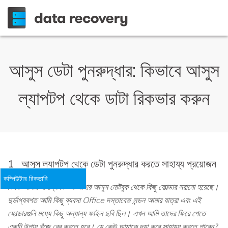
আসুস ডেটা পুনরুদ্ধার: কিভাবে আসুস
ল্যাপটপ থেকে ডাটা রিকভার করুন
1
আসুস ল্যাপটপ থেকে ডেটা পুনরুদ্ধার করতে সাহায্য প্রয়োজন
কম্পিউটার রিকভারি
বিগত আমার সামান্য কিডস আমার আসুস নোটবুক থেকে কিছু ফোল্ডার সরানো হয়েছে।
দুর্ভাগ্যবশত আমি কিছু ব্যবসা Office দস্তাবেজ লন্ডন আমার যাত্রা এবং এই
ফোল্ডারগুলি মধ্যে কিছু অন্যান্য ফাইল ছবি ছিল। এখন আমি তাদের ফিরে পেতে
একটি উপায় খুঁজে বের করতে হবে। যে কেউ আমাকে দয়া করে সাহায্য করতে পারেন?