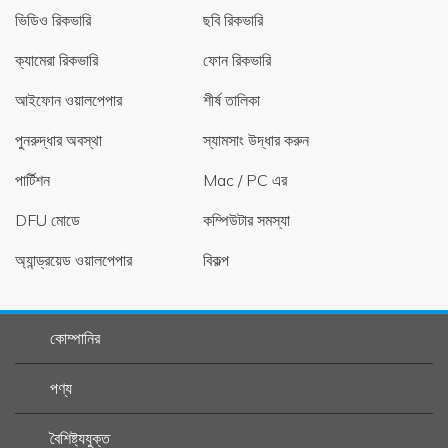
ভিডিও রিকভারি
ছবি রিকভারি
ক্যামেরা রিকভারি
ফোন রিকভারি
আইফোন ওয়ালপেপার
শীর্ষ তালিকা
পুনরুদ্ধার অবস্থা
স্যামসাং উদ্ধার করুন
পার্টিশন
Mac / PC এর
DFU মোডে
কম্পিউটার সমস্যা
অ্যান্ড্রয়েড ওয়ালপেপার
বিকল্প
কোম্পানির
পণ্য
বৈশিষ্ট্যযুক্ত