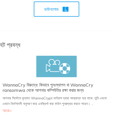
ডাউনলোড
হট প্রবন্ধ
WannaCry বিরুদ্ধে: কিভাবে পুনঃস্থাপন বা WannaCry
ransomwa থেকে আপনার কম্পিউটার রক্ষা করার জন্য
আপনার সিস্টেমে কুখ্যাত WannaCrypt ভাইরাস দ্বারা আক্রান্ত হয়ে থাকে, তুমি এখনো
এখানে নির্দেশাবলী অনুসরণ করে এনক্রিপ্ট করা ফাইল পুনরুদ্ধার করতে পারেন। ...
আরো>