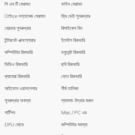
পি এস টি মেরামত
ফাইল মেরামত
Office দস্তাবেজ মেরামত
ফ্রি ডেটা পুনরুদ্ধার
ফোল্ডার পুনরুদ্ধার
রিসাইকেল বিন
ইন্টারনেট এক্সপ্লোরার
ইমেইল রিকভারি
কম্পিউটার রিকভারি
ডকুমেন্ট রিকভারি
ভিডিও রিকভারি
ছবি রিকভারি
ক্যামেরা রিকভারি
ফোন রিকভারি
আইফোন ওয়ালপেপার
শীর্ষ তালিকা
পুনরুদ্ধার অবস্থা
স্যামসাং উদ্ধার করুন
পার্টিশন
Mac / PC এর
DFU মোডে
কম্পিউটার সমস্যা