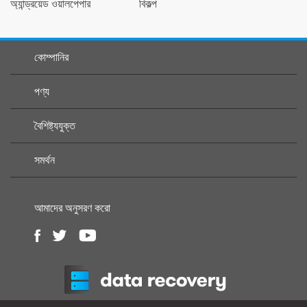
অ্যান্ড্রয়েড ওয়ালপেপার
বিকল্প
কোম্পানির
পণ্য
বৈশিষ্ট্যযুক্ত
সমর্থন
আমাদের অনুসরণ করো