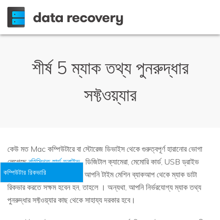
শীর্ষ 5 ম্যাক তথ্য পুনরুদ্ধার
সফ্টওয়্যার
কেউ মত Mac কম্পিউটারে বা স্টোরেজ ডিভাইস থেকে গুরুত্বপূর্ণ হারানোর ভোগা
লেগেছে
বহিস্থিত হার্ড ড্রাইভ
, ডিজিটাল ক্যামেরা, মেমোরি কার্ড, USB ড্রাইভ
কম্পিউটার রিকভারি
ইত্যাদি আপনি যথেষ্ট ভাগ্যবান, আপনি টাইম মেশিন ব্যাকআপ থেকে ম্যাক ডাটা
রিকভার করতে সক্ষম হবেন হন, তাহলে । অন্যথা, আপনি নির্ভরযোগ্য ম্যাক তথ্য
পুনরুদ্ধার সফ্টওয়্যার কাছ থেকে সাহায্য দরকার হবে।