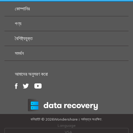
কোম্পানির
পণ্য
বৈশিষ্ট্যযুক্ত
সমর্থন
আমাদের অনুসরণ করো
কপিরাইট ©
2026Wondershare। সর্বস্বত্ব সংরক্ষিত.
Language
VSA