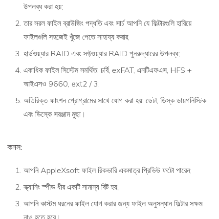
উপলব্ধ করা হয়;
তার সরল ফাইল ব্রাউজিং পদ্ধতি এবং সার্চ আপনি যে ফিল্টারগুলি হারিয়ে
ফাইলগুলি সহজেই খুঁজে পেতে সাহায্য করার;
হার্ডওয়্যার RAID এবং সফ্টওয়্যার RAID পুনরুদ্ধারের উপলব্ধ;
একাধিক ফাইল সিস্টেম সমর্থিত: চর্বি, exFAT, এনটিএফএস, HFS +
আইএসও 9660, ext2 / 3;
অতিরিক্ত ফাংশন প্রোগ্রামের সাথে যোগ করা হয়: ডেটা, ডিস্ক ডায়গনিস্টিক
এবং ডিস্কে সরঞ্জাম মুছা।
কনস:
আপনি AppleXsoft ফাইল রিকভারি একমাত্র প্রিভিউ ফটো পারেন;
স্ক্যানিং স্পীড ধীর একটি সামান্য বিট হয়;
আপনি কাস্টম ধরনের ফাইল যোগ করার জন্য ফাইল অনুসন্ধান ফিল্টার সক্ষম
নাও হতে হবে।