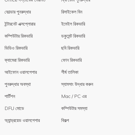
ফোল্ডার পুনরুদ্ধার
রিসাইকেল বিন
ইন্টারনেট এক্সপ্লোরার
ইমেইল রিকভারি
কম্পিউটার রিকভারি
ডকুমেন্ট রিকভারি
ভিডিও রিকভারি
ছবি রিকভারি
ক্যামেরা রিকভারি
ফোন রিকভারি
আইফোন ওয়ালপেপার
শীর্ষ তালিকা
পুনরুদ্ধার অবস্থা
স্যামসাং উদ্ধার করুন
পার্টিশন
Mac / PC এর
DFU মোডে
কম্পিউটার সমস্যা
অ্যান্ড্রয়েড ওয়ালপেপার
বিকল্প