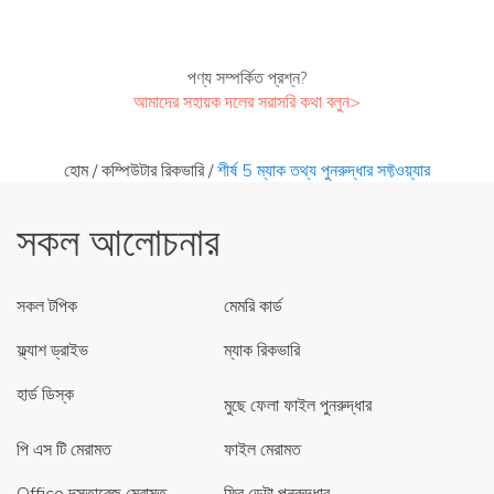
পণ্য সম্পর্কিত প্রশ্ন?
আমাদের সহায়ক দলের সরাসরি কথা বলুন>
হোম
/
কম্পিউটার রিকভারি
/
শীর্ষ 5 ম্যাক তথ্য পুনরুদ্ধার সফ্টওয়্যার
সকল আলোচনার
সকল টপিক
মেমরি কার্ড
ফ্ল্যাশ ড্রাইভ
ম্যাক রিকভারি
হার্ড ডিস্ক
মুছে ফেলা ফাইল পুনরুদ্ধার
পি এস টি মেরামত
ফাইল মেরামত
Office দস্তাবেজ মেরামত
ফ্রি ডেটা পুনরুদ্ধার