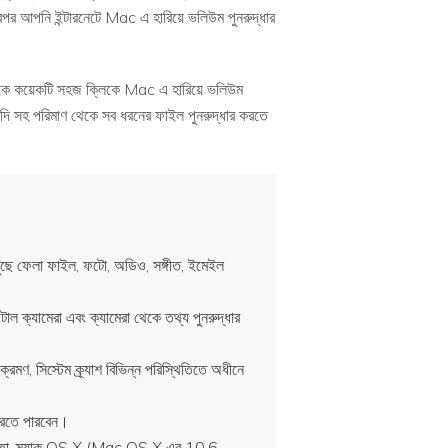
রপর আপনি ইন্টারনেটে Mac এ হারিয়ে ভলিউম পুনরুদ্ধার
নাকে কয়েকটি সহজ ক্লিকে Mac এ হারিয়ে ভলিউম
্যাদি সহ পরিমাণ থেকে সব ধরনের ফাইল পুনরুদ্ধার করতে
 মুছে ফেলা ফাইল, ফটো, অডিও, সঙ্গীত, ইমেইল
জিটাল ক্যামেরা এবং ক্যামেরা থেকে তথ্য পুনরুদ্ধার
আক্রমণ, সিস্টেম ক্র্যাশ বিভিন্ন পরিস্থিতিতে অধীনে
র করতে পারবেন।
িস্তা, ম্যাক OS X (Mac OS X এর 10.6,