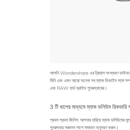
আপনি Wondershare এর ট্রায়াল সংস্করণ ডাউন
মিনি এবং এমন আরো অনেক সব ম্যাক ডিভাইস সঙ্গে সম্
এবং RAW হার্ড ড্রাইভ পুনরুদ্ধারের।
3 টি ধাপের মাধ্যমে ম্যাক ভলিউম রিকভারি স
প্রথম প্রথম জিনিস, আপনার হারিয়ে ম্যাক ভলিউমের 
পুনরুদ্ধার সঞ্চালন পাশে সমাধান অনুসরণ করুন।