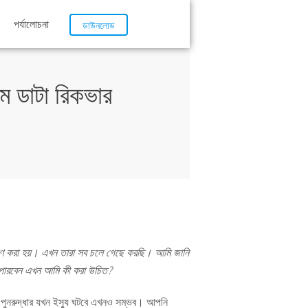
পর্যালোচনা
ডাউনলোড
ম ডাটা রিকভার
ষণ করা হয়। এখন তারা সব চলে গেছে করছি। আমি জানি
 পারবেন এখন আমি কী করা উচিত?
িউম পুনরুদ্ধার যখন ইস্যু ঘটবে এখনও সম্ভব। আপনি