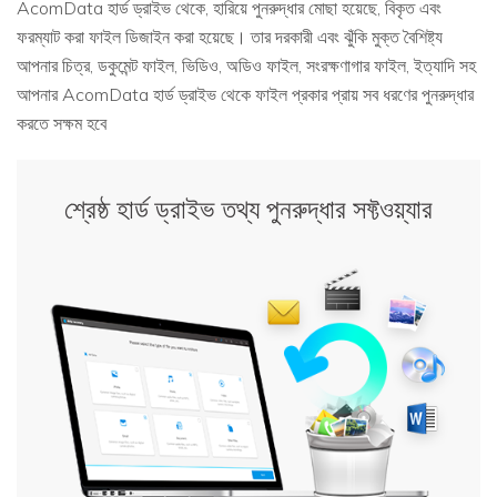
AcomData হার্ড ড্রাইভ থেকে, হারিয়ে পুনরুদ্ধার মোছা হয়েছে, বিকৃত এবং
ফরম্যাট করা ফাইল ডিজাইন করা হয়েছে। তার দরকারী এবং ঝুঁকি মুক্ত বৈশিষ্ট্য
আপনার চিত্র, ডকুমেন্ট ফাইল, ভিডিও, অডিও ফাইল, সংরক্ষণাগার ফাইল, ইত্যাদি সহ
আপনার AcomData হার্ড ড্রাইভ থেকে ফাইল প্রকার প্রায় সব ধরণের পুনরুদ্ধার
করতে সক্ষম হবে
শ্রেষ্ঠ হার্ড ড্রাইভ তথ্য পুনরুদ্ধার সফ্টওয়্যার