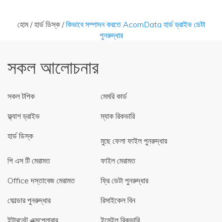
হোম
/
হার্ড ডিস্ক
/
কিভাবে সম্পাদন করতে AcomData হার্ড ড্রাইভ ডেটা
পুনরুদ্ধার
সকল আলোচনার
সকল টপিক
মেমরি কার্ড
ফ্ল্যাশ ড্রাইভ
ম্যাক রিকভারি
হার্ড ডিস্ক
মুছে ফেলা ফাইল পুনরুদ্ধার
পি এস টি মেরামত
ফাইল মেরামত
Office দস্তাবেজ মেরামত
ফ্রি ডেটা পুনরুদ্ধার
ফোল্ডার পুনরুদ্ধার
রিসাইকেল বিন
ইন্টারনেট এক্সপ্লোরার
ইমেইল রিকভারি