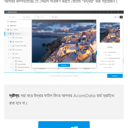
আপনার কম্পিউটারের তে সেগুলি সংরক্ষণ করতে বোতাম "উদ্ধার" করা প্রয়োজন।
দ্রষ্টব্য:
দয়া করে উদ্ধার ফাইল ফিরে আপনার AcomData হার্ড ড্রাইভে
রাখা হবে না।