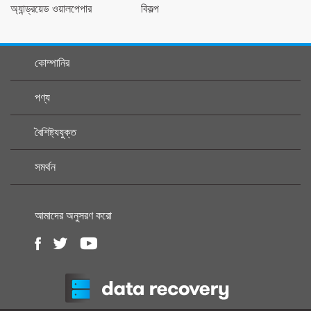
অ্যান্ড্রয়েড ওয়ালপেপার
বিকল্প
কোম্পানির
পণ্য
বৈশিষ্ট্যযুক্ত
সমর্থন
আমাদের অনুসরণ করো