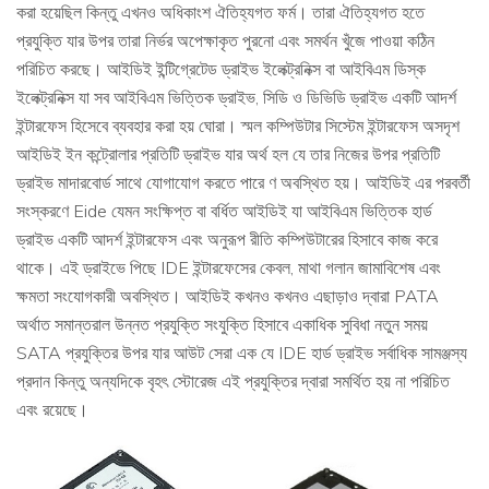
করা হয়েছিল কিন্তু এখনও অধিকাংশ ঐতিহ্যগত ফর্ম। তারা ঐতিহ্যগত হতে
প্রযুক্তি যার উপর তারা নির্ভর অপেক্ষাকৃত পুরনো এবং সমর্থন খুঁজে পাওয়া কঠিন
পরিচিত করছে। আইডিই ইন্টিগ্রেটেড ড্রাইভ ইলেক্ট্রনিক্স বা আইবিএম ডিস্ক
ইলেক্ট্রনিক্স যা সব আইবিএম ভিত্তিক ড্রাইভ, সিডি ও ডিভিডি ড্রাইভ একটি আদর্শ
ইন্টারফেস হিসেবে ব্যবহার করা হয় ঘোরা। স্মল কম্পিউটার সিস্টেম ইন্টারফেস অসদৃশ
আইডিই ইন কন্ট্রোলার প্রতিটি ড্রাইভ যার অর্থ হল যে তার নিজের উপর প্রতিটি
ড্রাইভ মাদারবোর্ড সাথে যোগাযোগ করতে পারে ণ অবস্থিত হয়। আইডিই এর পরবর্তী
সংস্করণে Eide যেমন সংক্ষিপ্ত বা বর্ধিত আইডিই যা আইবিএম ভিত্তিক হার্ড
ড্রাইভ একটি আদর্শ ইন্টারফেস এবং অনুরূপ রীতি কম্পিউটারের হিসাবে কাজ করে
থাকে। এই ড্রাইভে পিছে IDE ইন্টারফেসের কেবল, মাথা গলান জামাবিশেষ এবং
ক্ষমতা সংযোগকারী অবস্থিত। আইডিই কখনও কখনও এছাড়াও দ্বারা PATA
অর্থাত সমান্তরাল উন্নত প্রযুক্তি সংযুক্তি হিসাবে একাধিক সুবিধা নতুন সময়
SATA প্রযুক্তির উপর যার আউট সেরা এক যে IDE হার্ড ড্রাইভ সর্বাধিক সামঞ্জস্য
প্রদান কিন্তু অন্যদিকে বৃহৎ স্টোরেজ এই প্রযুক্তির দ্বারা সমর্থিত হয় না পরিচিত
এবং রয়েছে।