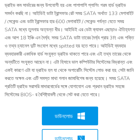
ড্রাইভ কম সার্ভারের জন্য উপযোগী হয় এবং পাশাপাশি প্লাগিং গরম হার্ড ড্রাইভ
সমর্থন করছি না। আইডিই ডাটা ট্রান্সফার রেট সময় SATA অর্থাত 133 মেগাবাইট
/ সেকেন্ড এবং ডাটা ট্রান্সফার হার 600 মেগাবাইট / সেকেন্ড পর্যন্ত যেতে সময়
SATA মধ্যে তুলনায় অত্যন্ত ধীর। আইডিই এর ডেটা ক্যাবল এছাড়াও ঐতিহ্যগত
এবং আপ 18 ইঞ্চি এন দৈর্ঘ্য, সময় SATA ডাটা তারের দৈর্ঘ্য প্রায় 3ft এবং শক্তি
ও তথ্য চ্যানেল দুটি সংযোগ মধ্যে spitted হয় হতে পারে। আইডিই ব্যবহার
ব্যবহারকারী একাধিক হার্ড সংযুক্ত ড্রাইভ থাকতে পারে এবং এই তথ্য তারের থেকে
অন্যটিতে সংযুক্ত আছেন না। এটা হিসাবে ভাল কম্পিউটার সিস্টেমের বিভ্রান্ত এবং
একই কারণে এটা যা ড্রাইভ হল যা থেকে অপারেটিং সিস্টেম লোড করা হয়, সেটা জানি
করতে অক্ষম এবং এটি সমস্ত মাথা গলান জামাবিশেষ জন্য হয়েছে। সময় SATA
প্রতিটি ড্রাইভ সরাসরি মাদারবোর্ডের সঙ্গে যোগাযোগ এবং প্রধান ড্রাইভ সহজে
সিস্টেমের BIOS- র বৈশিষ্ট্যাবলী থেকে সেট করা যেতে পারে।
ডাউনলোড
ডাউনলোড