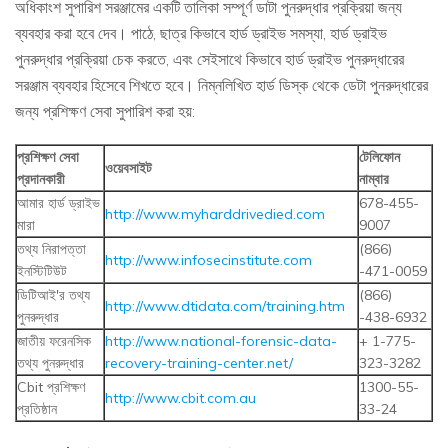
অধিকাংশ সুপারিশ সরঞ্জামের একটি তালিকা সম্পূর্ণ ডাটা পুনরুদ্ধার প্রক্রিয়া জন্য
ব্যবহার করা হবে দেব। পাঠে, ছাত্র কিভাবে হার্ড ড্রাইভ সমস্যা, হার্ড ড্রাইভ
পুনরুদ্ধার প্রক্রিয়া চেক করতে, এবং সেইসাথে কিভাবে হার্ড ড্রাইভ পুনরুদ্ধারের
সরঞ্জাম ব্যবহার হিসেবে শিখতে হবে। নিম্নলিখিত হার্ড ডিস্ক থেকে ডেটা পুনরুদ্ধারের
জন্য প্রশিক্ষণ সেবা সুপারিশ করা হয়:
প্রশিক্ষণ সেবা
টেলিফোন
ওয়েবসাইট
প্রদানকারী
নাম্বার
আমার হার্ড ড্রাইভ
678-455-
http://www.myharddrivedied.com
মারা
9007
তথ্য নিরাপত্তা
(866)
http://www.infosecinstitute.com
ইনস্টিটিউট
-471-0059
ডিটিআই'র তথ্য
(866)
http://www.dtidata.com/training.htm
পুনরুদ্ধার
-438-6932
জাতীয় ফরেনসিক
http://www.national-forensic-data-
+ 1-775-
তথ্য পুনরুদ্ধার
recovery-training-center.net/
323-3282
Cbit প্রশিক্ষণ
1300-55-
http://www.cbit.com.au
প্রতিষ্ঠান
33-24