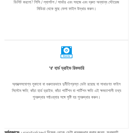
ডিলিট করলো? পিসি / ল্যাপটপ / সার্ভার এবং সহজে এবং দ্রুত অন্যান্য স্টোরেজ
মিডিয়া থেকে মুছে ফেলা ফাইল উদ্ধার করুন।
'র' হার্ড ড্রাইভ রিকভারি
অ্যাক্সেসযোগ্য লুকানো বা গুরুতরভাবে দুর্নীতিগ্রস্ত ডেটা রয়েছে যা সাধারণত ফাইল
সিস্টেম ক্ষতি, কাঁচা হার্ড ড্রাইভ, কাঁচা পার্টিশন বা পার্টিশন ক্ষতি এই ক্ষমতাশালী তথ্য
পুনরুদ্ধার সফ্টওয়্যার সঙ্গে সৃষ্টি হয় পুনরুদ্ধার করুন।
সর্বপ্রথমে:
uninitialized ডিস্ক থেকে ডেটা পুনরুদ্ধার করার জন্য, ফরম্যাট