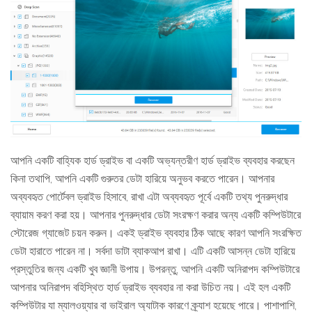
আপনি একটি বাহ্যিক হার্ড ড্রাইভ বা একটি অভ্যন্তরীণ হার্ড ড্রাইভ ব্যবহার করছেন
কিনা তথাপি, আপনি একটি গুরুতর ডেটা হারিয়ে অনুভব করতে পারেন। আপনার
অব্যবহৃত পোর্টেবল ড্রাইভ হিসাবে, রাখা এটা অব্যবহৃত পূর্বে একটি তথ্য পুনরুদ্ধার
ব্যায়াম করণ করা হয়। আপনার পুনরুদ্ধার ডেটা সংরক্ষণ করার অন্য একটি কম্পিউটারে
স্টোরেজ গ্যাজেট চয়ন করুন। একই ড্রাইভ ব্যবহার ঠিক আছে কারণ আপনি সংরক্ষিত
ডেটা হারাতে পারেন না। সর্বদা ডাটা ব্যাকআপ রাখা। এটি একটি আসন্ন ডেটা হারিয়ে
প্রস্তুতির জন্য একটি খুব জ্ঞানী উপায়। উপরন্তু, আপনি একটি অনিরাপদ কম্পিউটারে
আপনার অনিরাপদ বহিস্থিত হার্ড ড্রাইভ ব্যবহার না করা উচিত নয়। এই হল একটি
কম্পিউটার যা ম্যালওয়্যার বা ভাইরাল অ্যাটাক কারণে ক্র্যাশ হয়েছে পারে। পাশাপাশি,