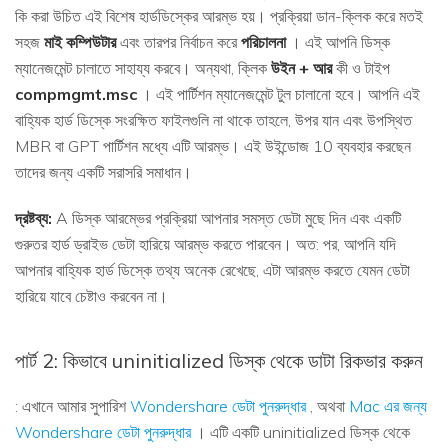
কি করা উচিত এই বিশেষ হার্ডডিস্কের আরম্ভ হয়। প্রক্রিয়া ডান-ক্লিক করে মতই
সহজ
মাই কম্পিউটার
এবং তারপর নির্বাচন করে
পরিচালনা
। এই আপনি ডিস্ক
ম্যানেজমেন্ট চালাতে সাহায্য করবে। অন্যথা, ক্লিক
উইন + আর
কী ও টাইপ
compmgmt.msc
। এই পার্টিশন ম্যানেজমেন্ট টুল চালানো হবে। আপনি এই
বাহ্যিক হার্ড ডিস্কে সংরক্ষিত ফাইলগুলি না থাকে তাহলে, উপর যান এবং উপস্থিত
MBR বা GPT পার্টিশন মধ্যে এটি আরম্ভ। এই উইন্ডোজ 10 ব্যবহার করছেন
তাদের জন্য একটি সরাসরি সমাধান।
দ্রষ্টব্য:
A ডিস্ক আরম্ভের প্রক্রিয়া আপনার সমস্ত ডেটা মুছে দিন এবং একটি
গুরুতর হার্ড ড্রাইভ ডেটা হারিয়ে আরম্ভ করতে পারবেন। অত: পর, আপনি যদি
আপনার বাহ্যিক হার্ড ডিস্কে তথ্য অনেক রেখেছে, এটা আরম্ভ করতে যেমন ডেটা
হারিয়ে যাবে চেষ্টাও করবেন না।
পার্ট 2: কিভাবে uninitialized ডিস্ক থেকে ডাটা রিকভার করুন
: এখানে আমার সুপারিশ
Wondershare ডেটা পুনরুদ্ধার
, অথবা
Mac এর জন্য
Wondershare ডেটা পুনরুদ্ধার
। এটি একটি uninitialized ডিস্ক থেকে