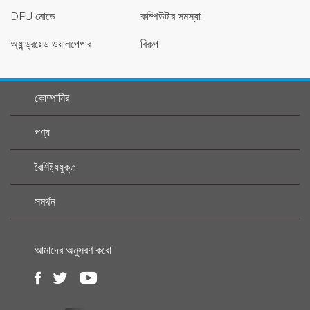
DFU মোডে
কম্পিউটার সমস্যা
অ্যান্ড্রয়েড ওয়ালপেপার
বিকল্প
কোম্পানির
পণ্য
বৈশিষ্ট্যযুক্ত
সমর্থন
আমাদের অনুসরণ করো