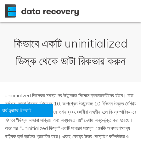
কিভাবে একটি uninitialized
ডিস্ক থেকে ডাটা রিকভার করুন
uninitialized ডিস্কের সমস্যা সব উইন্ডোজ সিস্টেম ব্যবহারকারীদের ঘটবে। যারা
সর্বশেষ, আরো উন্নত উইন্ডোজ 10. আপগ্রেড উইন্ডোজ 10 বিভিন্ন উন্নত বৈশিষ্ট্য
হার্ড ড্রাইভ রিকভারি
সাবেক সিস্টেম ছিল না অফার করে, তখন ব্যবহারকারীরা সম্মুখীন হলে কি স্বাভাবিকভাবে
হিসাবে "ডিস্ক অজানা সক্রিয়া এবং অব্যবহৃত নয়" দেখায় অন্তর্ভুক্ত করা হয়েছে।
অত: পর, "uninitialized ডিস্ক" একটি সাধারণ সমস্যা এমনকি অপসারণযোগ্য
বাহ্যিক হার্ড ড্রাইভ প্রভাবিত করে। একই ক্ষেত্রে উভয় ডেস্কটপ কম্পিউটার ও