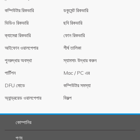
কম্পিউটার রিকভারি
ডকুমেন্ট রিকভারি
ভিডিও রিকভারি
ছবি রিকভারি
ক্যামেরা রিকভারি
ফোন রিকভারি
আইফোন ওয়ালপেপার
শীর্ষ তালিকা
পুনরুদ্ধার অবস্থা
স্যামসাং উদ্ধার করুন
পার্টিশন
Mac / PC এর
DFU মোডে
কম্পিউটার সমস্যা
অ্যান্ড্রয়েড ওয়ালপেপার
বিকল্প
কোম্পানির
পণ্য