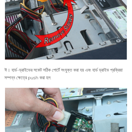
ঈ। হার্ড-ড্রাইভের সকেট সঠিক পোর্টে সংযুক্ত করা হয় এবং হার্ড ড্রাইভ প্রক্রিয়া
সম্পন্ন ক্ষেত্রে push করা হল: