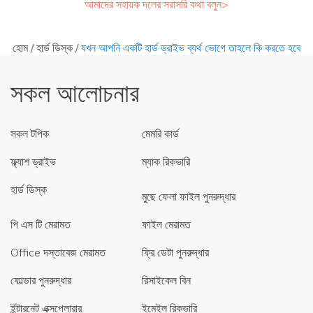
আমাদের সহায়ক দলের সরাসরি কথা বলুন>
হোম
/
হার্ড ডিস্ক
/
যখন আপনি একটি হার্ড ড্রাইভ ব্যর্থ ভোগে তাহলে কি করতে হবে
সকল আলোচনার
সকল টপিক
মেমরি কার্ড
ফ্ল্যাশ ড্রাইভ
ম্যাক রিকভারি
হার্ড ডিস্ক
মুছে ফেলা ফাইল পুনরুদ্ধার
পি এস টি মেরামত
ফাইল মেরামত
Office দস্তাবেজ মেরামত
ফ্রি ডেটা পুনরুদ্ধার
ফোল্ডার পুনরুদ্ধার
রিসাইকেল বিন
ইন্টারনেট এক্সপ্লোরার
ইমেইল রিকভারি