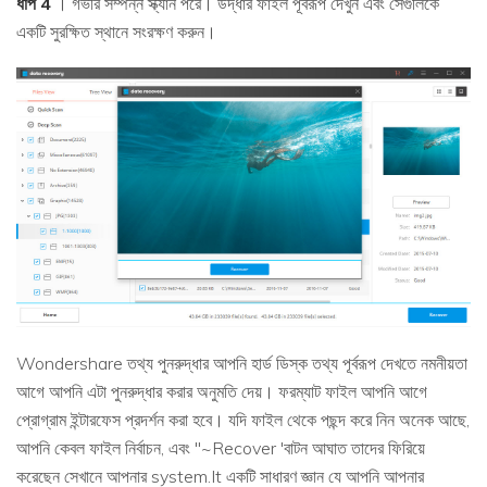
ধাপ 4
। গভীর সম্পন্ন স্ক্যান পরে। উদ্ধার ফাইল পূর্বরূপ দেখুন এবং সেগুলিকে
একটি সুরক্ষিত স্থানে সংরক্ষণ করুন।
Wondershare তথ্য পুনরুদ্ধার আপনি হার্ড ডিস্ক তথ্য পূর্বরূপ দেখতে নমনীয়তা
আগে আপনি এটা পুনরুদ্ধার করার অনুমতি দেয়। ফরম্যাট ফাইল আপনি আগে
প্রোগ্রাম ইন্টারফেস প্রদর্শন করা হবে। যদি ফাইল থেকে পছন্দ করে নিন অনেক আছে,
আপনি কেবল ফাইল নির্বাচন, এবং "~Recover 'বাটন আঘাত তাদের ফিরিয়ে
করেছেন সেখানে আপনার system.It একটি সাধারণ জ্ঞান যে আপনি আপনার