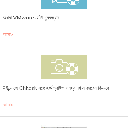
অথবা VMware ডেটা পুনরুদ্ধার
...
আরো>
উইন্ডোজে Chkdsk সঙ্গে হার্ড ড্রাইভ সমস্যা ফিক্স করবেন কিভাবে
...
আরো>