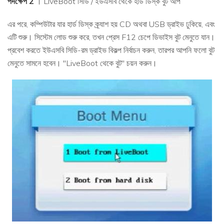
পদক্ষেপ 2
। LiveBoot সিডি / ইউএসবি থেকে হার্ড ডিস্ক বুট আপ
এর পরে, কম্পিউটার যার হার্ড ডিস্ক ক্র্যাশ হয় CD অথবা USB ড্রাইভ ঢুকিয়ে, এবং
এটি শুরু। সিস্টেম লোড শুরু করে, তখন প্রেস F12 চেপে ডিভাইস বুট মেনুতে যান।
প্রবেশ করতে ইউএসবি সিডি-রম ড্রাইভ বিকল্প নির্বাচন করুন, তারপর আপনি ফলো বুট
মেনুতে সামনে হবেন। "LiveBoot থেকে বুট" চয়ন করুন।