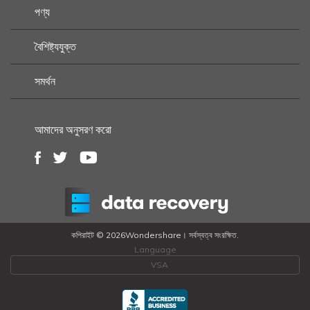
পণ্য
বৈশিষ্ট্যযুক্ত
সমর্থন
আমাদের অনুসরণ করো
কপিরাইট ©
2026Wondershare। সর্বস্বত্ব সংরক্ষিত.
Language
VSA