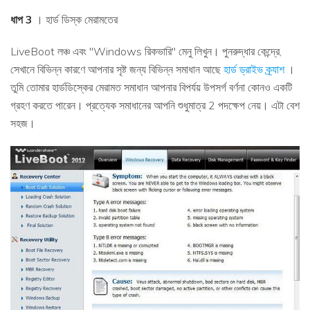
ধাপ 3
। হার্ড ডিস্ক মেরামতের
LiveBoot লঞ্চ এবং "Windows রিকভারি" মেনু লিখুন। পুনরুদ্ধার কেন্দ্রে,
সেখানে বিভিন্ন কারণে আপনার সৃষ্ট জন্য বিভিন্ন সমাধান আছে
হার্ড ড্রাইভ ক্র্যাশ
।
তুমি তোমার হার্ডডিস্কের মেরামত সমাধান আপনার বিপর্যয় উপসর্গ বর্ণনা কোনও একটি
গ্রহণ করতে পারেন। প্রত্যেক সমাধানের আপনি শুধুমাত্র 2 পদক্ষেপ নেয়। এটা বেশ
সহজ।