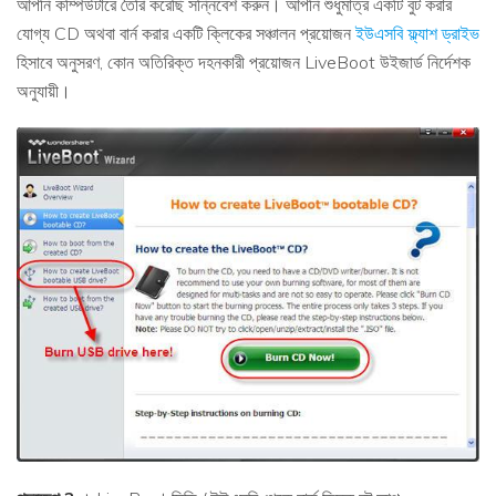
আপনি কম্পিউটারে তৈরি করেছি সন্নিবেশ করুন। আপনি শুধুমাত্র একটি বুট করার
যোগ্য CD অথবা বার্ন করার একটি ক্লিকের সঞ্চালন প্রয়োজন
ইউএসবি ফ্ল্যাশ ড্রাইভ
হিসাবে অনুসরণ, কোন অতিরিক্ত দহনকারী প্রয়োজন LiveBoot উইজার্ড নির্দেশক
অনুযায়ী।