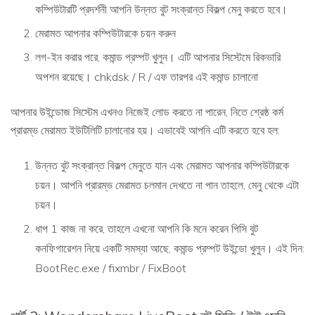
কম্পিউটারটি প্রদর্শনী আপনি উন্নত বুট সংক্রান্ত বিকল্প মেনু করতে হবে।
মেরামত আপনার কম্পিউটারকে চয়ন করুন
লগ-ইন করার পরে, কমান্ড প্রম্পট খুলুন। এটি আপনার সিস্টেমে রিকভারি
অপশন রয়েছে। chkdsk / R / এফ তারপর এই কমান্ড চালানো
আপনার উইন্ডোজ সিস্টেম এখনও নিজেই লোড করতে না পারেন, নিতে শ্রেষ্ঠ কর্ম
প্রারম্ভ মেরামত ইউটিলিটি চালানোর হয়। এভাবেই আপনি এটি করতে হবে হল:
উন্নত বুট সংক্রান্ত বিকল্প মেনুতে যান এবং মেরামত আপনার কম্পিউটারকে
চয়ন। আপনি প্রারম্ভ মেরামত চলমান দেখতে না পান তাহলে, মেনু থেকে এটা
চয়ন।
ধাপ 1 কাজ না করে, তাহলে এখনো আপনি কি মনে করেন পিসি বুট
কনফিগারেশন নিয়ে একটি সমস্যা আছে, কমান্ড প্রম্পট উইন্ডো খুলুন। এই দিন:
BootRec.exe / fixmbr / FixBoot