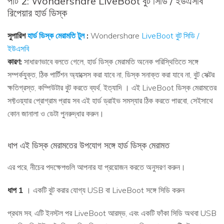
পার্ট 2: Wondershare LiveBoot বুট সিডি / ইউএসবি
রিপেয়ার হার্ড ডিস্ক
সুপারিশ
হার্ড ডিস্ক মেরামতি টুল
:
Wondershare
LiveBoot বুট সিডি /
ইউএসবি
কারণ:
সাধারণভাবে বলতে গেলে, হার্ড ডিস্ক মেরামতি অনেক পরিস্থিতিতে সঙ্গে
সম্পর্কযুক্ত, ঠিক পার্টিশন অ্যাক্সেস করা যাবে না, ডিস্ক সনাক্ত করা যাবে না, বুট সেক্টর
ক্ষতিগ্রস্ত, কম্পিউটার বুট করতে ব্যর্থ, ইত্যাদি । এই LiveBoot ডিস্ক মেরামতের
সফ্টওয়্যার প্রোগ্রাম প্রায় সব এই হার্ড ড্রাইভ সমস্যার ঠিক করতে পারবো, সেইসাথে
কোন জানালা ও ডেটা পুনরুদ্ধার করুন।
ধাপ এই ডিস্ক মেরামতের উপযোগ সঙ্গে হার্ড ডিস্ক মেরামত
এর পরে, নীচের পদক্ষেপগুলি আপনার যা প্রয়োজন করতে অনুসরণ করুন।
ধাপ 1
। একটি বুট করার যোগ্য USB বা LiveBoot সঙ্গে সিডি করুন
প্রথম সব, এটি ইনস্টল পর LiveBoot আরম্ভ, এবং একটি ফাঁকা সিডি অথবা USB