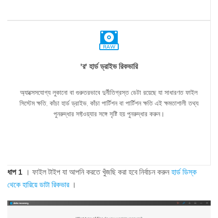
'র' হার্ড ড্রাইভ রিকভারি
অ্যাক্সেসযোগ্য লুকানো বা গুরুতরভাবে দুর্নীতিগ্রস্ত ডেটা রয়েছে যা সাধারণত ফাইল
সিস্টেম ক্ষতি, কাঁচা হার্ড ড্রাইভ, কাঁচা পার্টিশন বা পার্টিশন ক্ষতি এই ক্ষমতাশালী তথ্য
পুনরুদ্ধার সফ্টওয়্যার সঙ্গে সৃষ্টি হয় পুনরুদ্ধার করুন।
ধাপ 1
। ফাইল টাইপ যা আপনি করতে খুঁজছি করা হবে নির্বাচন করুন
হার্ড ডিস্ক
থেকে হারিয়ে ডাটা রিকভার
।